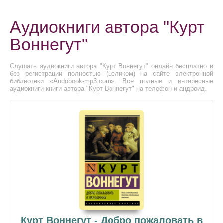
Аудиокниги автора "Курт
Воннегут"
Слушать аудиокниги автора "Курт Воннегут" онлайн бесплатно и
без регистрации полностью (целиком) на сайте электронной
библиотеки «Audobook-mp3.com». Все полные и интересные
аудиокниги книги автора "Курт Воннегут" на телефон и андроид.
Курт Воннегут - Добро пожаловать в