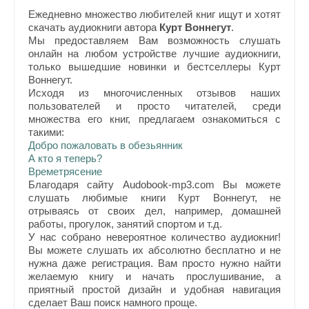
Ежедневно множество любителей книг ищут и хотят
скачать аудиокниги автора
Курт Воннегут
.
Мы предоставляем Вам возможность слушать
онлайн на любом устройстве лучшие аудиокниги,
только вышедшие новинки и бестселлеры Курт
Воннегут.
Исходя из многочисленных отзывов наших
пользователей и просто читателей, среди
множества его книг, предлагаем ознакомиться с
такими:
Добро пожаловать в обезьянник
А кто я теперь?
Времетрясение
Благодаря сайту Audobook-mp3.com Вы можете
слушать любимые книги Курт Воннегут, не
отрываясь от своих дел, например, домашней
работы, прогулок, занятий спортом и т.д.
У нас собрано невероятное количество аудиокниг!
Вы можете слушать их абсолютно бесплатно и не
нужна даже регистрация. Вам просто нужно найти
желаемую книгу и начать прослушивание, а
приятный простой дизайн и удобная навигация
сделает Ваш поиск намного проще.