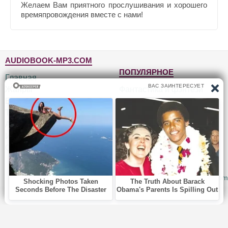
Желаем Вам приятного прослушивания и хорошего
времяпровождения вместе с нами!
AUDIOBOOK-MP3.COM
ПОПУЛЯРНОЕ
Главная
Жанры
Фантастика и фэнтези
Блог
Детективы, триллеры
Топ-100
Для детей
Авторы
Роман, проза
Исполнители
Приключения
Обратная связь
Юмор, сатира
© 2010-2026
Audiobook-mp3.com