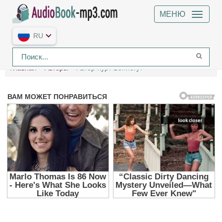
МЕНЮ
RU
Главная
Авторы
Автор Курт Воннегут