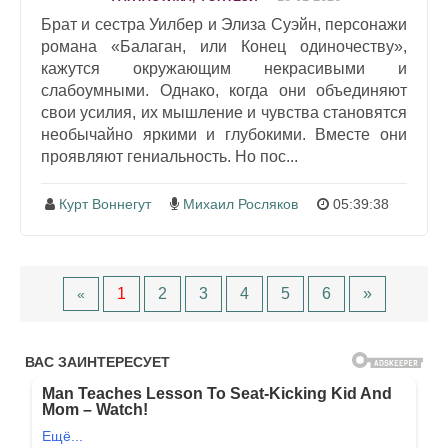
Брат и сестра Уилбер и Элиза Суэйн, персонажи
романа «Балаган, или Конец одиночеству»,
кажутся окружающим некрасивыми и
слабоумными. Однако, когда они объединяют
свои усилия, их мышление и чувства становятся
необычайно яркими и глубокими. Вместе они
проявляют гениальность. Но пос...
Курт Воннегут
Михаил Росляков
05:39:38
1
2
3
4
5
6
»
«