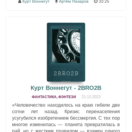
Курт Воннегут
Артём Назаров
33:25
Курт Воннегут - 2BRO2B
21-12-2023
ФАНТАСТИКА, ФЭНТЕЗИ
«Человечество находилось на краю гибели две
сотни лет назад. Кризис перенаселения
усугубился изобретением бессмертия. С тех пор
многое изменилась — планета превратилась в
рай, но с жестким правилом — взамен одного