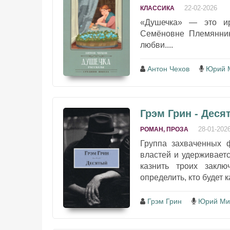
22-02-2026
КЛАССИКА
«Душечка» — это ир
Семёновне Племянник
любви....
Антон Чехов
Юрий 
Грэм Грин - Деся
28-01-202
РОМАН, ПРОЗА
Группа захваченных 
властей и удерживаетс
казнить троих закл
определить, кто будет 
Грэм Грин
Юрий Ми