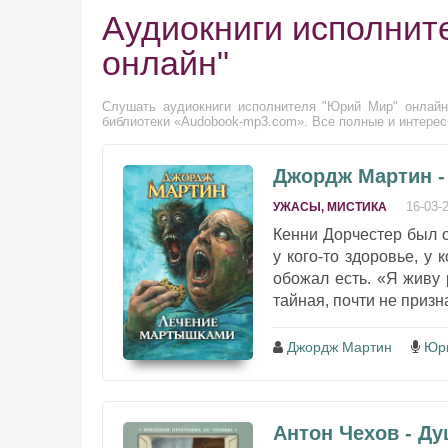
Аудиокниги исполнит
онлайн"
Слушать аудиокниги исполнителя "Юрий Мир" онлайн 
библиотеки «Audobook-mp3.com». Все полные и интерес
Джордж Мартин 
16-03-
УЖАСЫ, МИСТИКА
Кенни Дорчестер был 
у кого-то здоровье, у 
обожал есть. «Я живу 
тайная, почти не призн
Джордж Мартин
Юр
Антон Чехов - Д