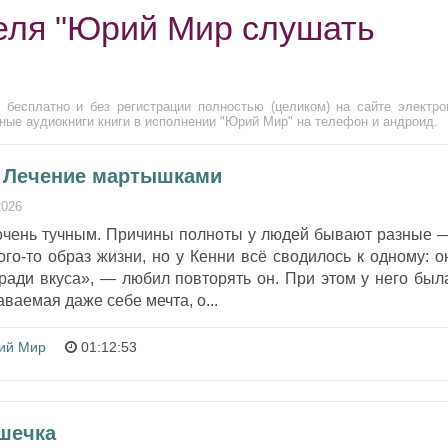
еля "Юрий Мир слушать
бесплатно и без регистрации полностью (целиком) на сайте электро
ные аудиокниги книги в исполнении "Юрий Мир" на телефон и андроид.
- Лечение мартышками
2026
очень тучным. Причины полноты у людей бывают разные 
кого-то образ жизни, но у Кенни всё сводилось к одному: о
ради вкуса», — любил повторять он. При этом у него был
аваемая даже себе мечта, о...
ий Мир
01:12:53
ушечка