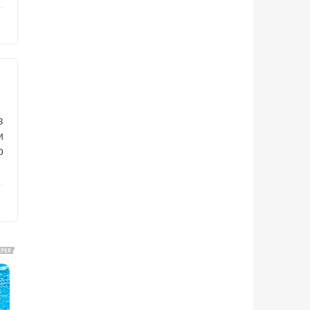
в
и
о