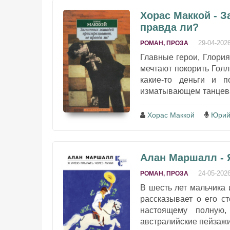
Хорас Маккой - 
правда ли?
29-04-202
РОМАН, ПРОЗА
Главные герои, Глори
мечтают покорить Голл
какие-то деньги и 
изматывающем танцева
Хорас Маккой
Юрий
Алан Маршалл - 
24-05-202
РОМАН, ПРОЗА
В шесть лет мальчика 
рассказывает о его с
настоящему полную,
австралийские пейзажи 