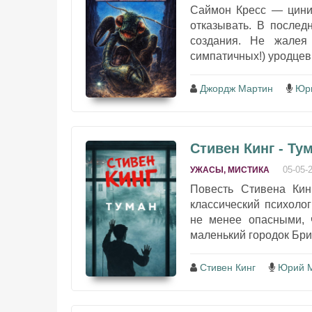
Саймон Кресс — цини
отказывать. В послед
создания. Не жалея
симпатичных!) уродцев 
Джордж Мартин
Юр
Стивен Кинг - Ту
05-05-
УЖАСЫ, МИСТИКА
Повесть Стивена Ки
классический психоло
не менее опасными, 
маленький городок Брид
Стивен Кинг
Юрий 