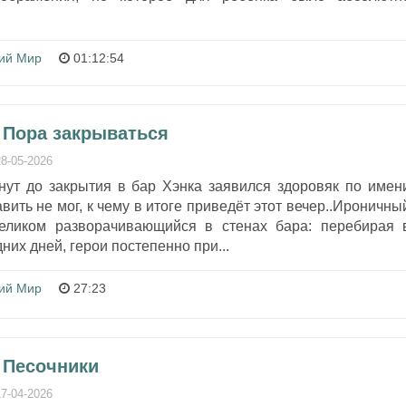
ий Мир
01:12:54
 Пора закрываться
28-05-2026
инут до закрытия в бар Хэнка заявился здоровяк по имен
вить не мог, к чему в итоге приведёт этот вечер..Ироничны
целиком разворачивающийся в стенах бара: перебирая 
их дней, герои постепенно при...
ий Мир
27:23
 Песочники
17-04-2026