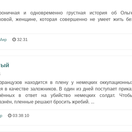
оничная и одновременно грустная история об Ольг
овой, женщине, которая совершенно не умеет жить бе
Мир
32:31
тый
6
французов находится в плену у немецких оккупационны
я в качестве заложников. В один из дней поступает прика
ючённых в ответ на убийство немецких солдат. Чтоб
казнён, пленные решают бросить жребий. ...
р
03:38:10