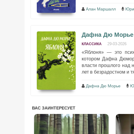
Алан Маршалл
Юри
Дафна Дю Морье 
29-03-2026
КЛАССИКА
«Яблоня» — это псих
котором Дафна Дюморь
власти прошлого над 
лет в безрадостном и т
Дафна Дю Морье
Ю