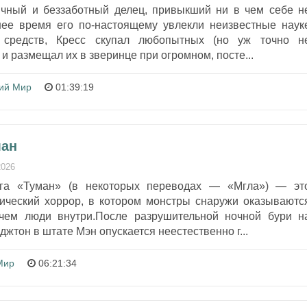
чный и беззаботный делец, привыкший ни в чем себе н
нее время его по-настоящему увлекли неизвестные наук
 средств, Кресс скупал любопытных (но уж точно н
и размещал их в зверинце при огромном, посте...
ий Мир
01:39:19
ман
2026
нга «Туман» (в некоторых переводах — «Мгла») — эт
гический хоррор, в котором монстры снаружи оказываютс
чем люди внутри.После разрушительной ночной бури н
жтон в штате Мэн опускается неестественно г...
Мир
06:21:34