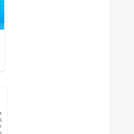
а
д
е
о