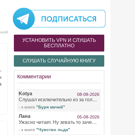
нной
УСТАНОВИТЬ VPN И СЛУШАТЬ
БЕСПЛАТНО
СЛУШАТЬ СЛУЧАЙНУЮ КНИГУ
—
Комментарии
н
а
Kotya
08-08-2026
Слушал исключительно из за голоса девушки озвучивающей Арью Сансу и Кейтлин . Жаль что ее голос не озвучил остальное . При всем уважении к чтецами мужчинам/не. Интересно, есть ли с ее озвучкой еще какие нибудь книги?!
- к книге
"Буря мечей"
Лана
05-08-2026
Ужасно читает. Ну зевать то зачем. Уже не говорю, что ударения ставит, как хочет.
- к книге
"Чувство льда"