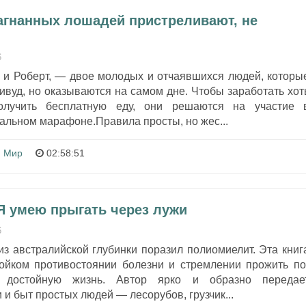
Загнанных лошадей пристреливают, не
6
я и Роберт, — двое молодых и отчаявшихся людей, которы
ивуд, но оказываются на самом дне. Чтобы заработать хот
получить бесплатную еду, они решаются на участие 
льном марафоне.Правила просты, но жес...
 Мир
02:58:51
Я умею прыгать через лужи
6
из австралийской глубинки поразил полиомиелит. Эта книг
тойком противостоянии болезни и стремлении прожить по
 достойную жизнь. Автор ярко и образно передае
и быт простых людей — лесорубов, грузчик...