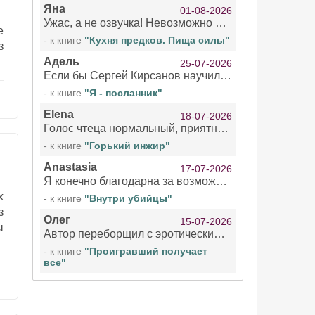
Яна
01-08-2026
Ужас, а не озвучка! Невозможно вникать в смысл текста из за кривляний чтеца
е
- к книге
"Кухня предков. Пища силы"
з
Адель
25-07-2026
Если бы Сергей Кирсанов научился не сглатывать каждые 1-2 минуты слюну, так что слышно в микрофоне и, что вызывает отвращение, то мелжно было бы слушать.
- к книге
"Я - посланник"
Elena
18-07-2026
Голос чтеца нормальный, приятный тембр. Мне очень понравилось озвучивание рассказа. Очень странный отзыв Надежды. Может у неё что-то с нервами?
- к книге
"Горький инжир"
Anastasia
17-07-2026
Я конечно благодарна за возможность бесплатно слушать книги даже новинки , но чтение этой книги просто ужасно
х
- к книге
"Внутри убийцы"
з
Олег
15-07-2026
ы
Автор переборщил с эротическими сценами. Похоже, с этим у него проблемы.
- к книге
"Проигравший получает
все"