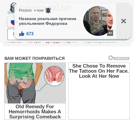
МЕНЮ
RU
Главная
Авторы
Джордж Мартин
Пора закрываться