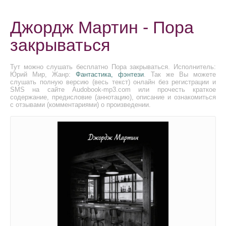
Джордж Мартин - Пора
закрываться
Тут можно слушать бесплатно Пора закрываться. Исполнитель:
Юрий Мир, Жанр:
Фантастика, фэнтези
. Так же Вы можете
слушать полную версию (весь текст) онлайн без регистрации и
SMS на сайте Audobook-mp3.com или прочесть краткое
содержание, предисловие (аннотацию), описание и ознакомиться
с отзывами (комментариями) о произведении.