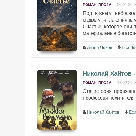
20-01-202
РОМАН, ПРОЗА
Под южным небосводо
мудрым и лаконичным
Счастье, которое они 
материальные богатства
Антон Чехов
Еси Чё
Николай Хайтов 
16-02-202
РОМАН, ПРОЗА
Эта история произошл
профессия похитителя н
Николай Хайтов
Еси