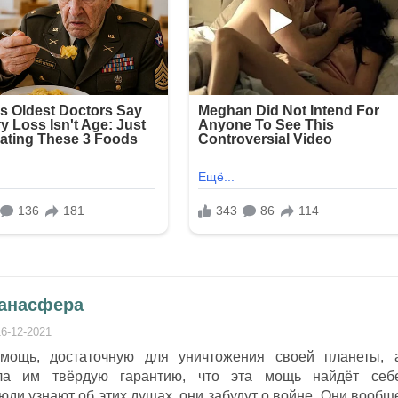
Танасфера
16-12-2021
мощь, достаточную для уничтожения своей планеты, 
ила им твёрдую гарантию, что эта мощь найдёт себ
юди узнают об этих душах, они забудут о войне. Они вообщ