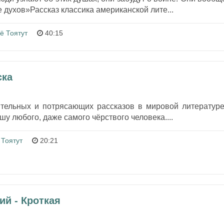
е духов»Рассказ классика американской лите...
ё Тоятут
40:15
ска
тельных и потрясающих рассказов в мировой литературе
у любого, даже самого чёрствого человека....
 Тоятут
20:21
ий - Кроткая