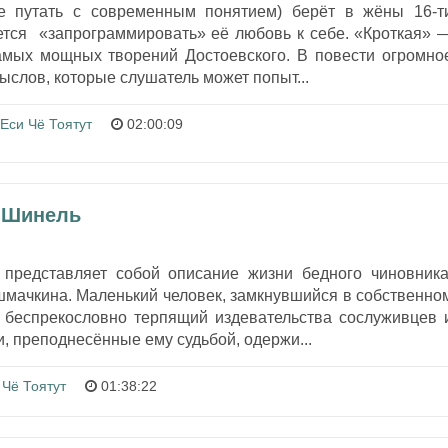
не путать с современным понятием) берёт в жёны 16-т
ется «запрограммировать» её любовь к себе. «Кроткая» 
амых мощных творений Достоевского. В повести огромно
ыслов, которые слушатель может попыт...
Еси Чё Тоятут
02:00:09
- Шинель
представляет собой описание жизни бедного чиновника
шмачкина. Маленький человек, замкнувшийся в собственно
 беспрекословно терпящий издевательства сослуживцев 
, преподнесённые ему судьбой, одержи...
 Чё Тоятут
01:38:22