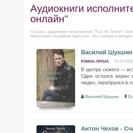
Аудиокниги исполните
онлайн"
Слушать аудиокниги исполнителя "Еси Чё Тоятут" онла
библиотеки «Audobook-mp3.com». Все полные и интересн
Василий Шукшин 
01-04-202
РОМАН, ПРОЗА
В центре сюжета — вст
Один остался верен 
люди», перебрался в г
Василий Шукшин
Ес
Антон Чехов - Сч