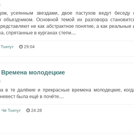
6
м, усеянным звездами, двое пастухов ведут беседу 
 объездчиком. Основной темой их разговора становитс
представляют не как абстрактное понятие, а как реальные 
, спрятанные в курганах степи....
 Тоятут
29:04
- Времена молодецкие
3
а в те далёкие и прекрасные времена молодецкие, когд
евест была ещё в почёте....
 Чё Тоятут
24:28