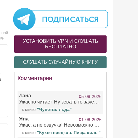
нной
ид.
УСТАНОВИТЬ VPN И СЛУШАТЬ
БЕСПЛАТНО
СЛУШАТЬ СЛУЧАЙНУЮ КНИГУ
.
Комментарии
в
Лана
05-08-2026
Ужасно читает. Ну зевать то зачем. Уже не говорю, что ударения ставит, как хочет.
- к книге
"Чувство льда"
Яна
01-08-2026
Ужас, а не озвучка! Невозможно вникать в смысл текста из за кривляний чтеца
- к книге
"Кухня предков. Пища силы"