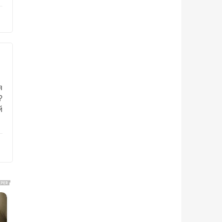
я
?
й