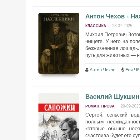
Антон Чехов - Н
23-07-2025
КЛАССИКА
Михаил Петрович Зотов
нищете. У него на поп
безжизненная лошадь. 
путь для животных — н
Антон Чехов
Еси Чё
Василий Шукшин 
29-09-202
РОМАН, ПРОЗА
Сергей, сельский во
полным неожиданност
которые обычно нося
счастлива будет его су