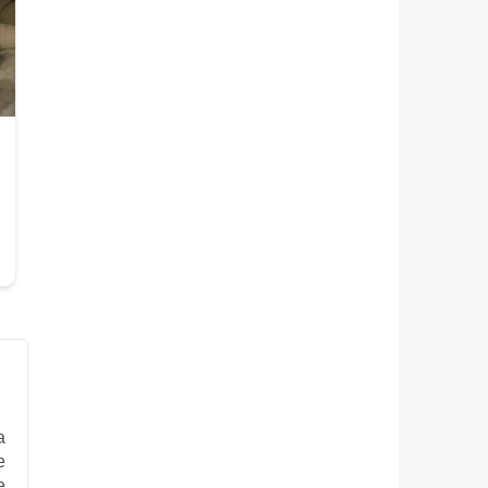
а
е
е