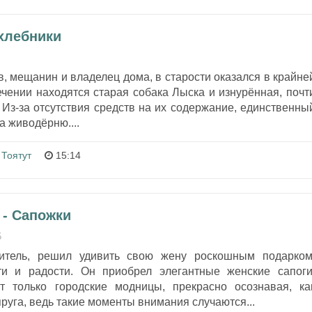
ахлебники
, мещанин и владелец дома, в старости оказался в крайне
ечении находятся старая собака Лыска и изнурённая, почт
Из-за отсутствия средств на их содержание, единственны
а живодёрню....
 Тоятут
15:14
- Сапожки
5
дитель, решил удивить свою жену роскошным подарком
и и радости. Он приобрел элегантные женские сапоги
т только городские модницы, прекрасно осознавая, ка
пруга, ведь такие моменты внимания случаются...