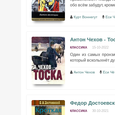
обо всём забудут, кром
Курт Воннегут
Еси Ч
Антон Чехов - То
15-10-2022
КЛАССИКА
Один из самых пронзи
который всколыхнёт душ
Антон Чехов
Еси Чё
Федор Достоевск
30-10-2021
КЛАССИКА