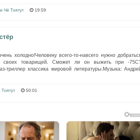
и Чё Тоятут
19:59
стёр
очень холодно!Человеку всего-то-навсего нужно добратьс
 своих товарищей. Сможет ли он выжить при -75С
з-триллер классика мировой литературы.Музыка: Андре
 Тоятут
50:01