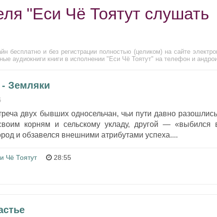
ля "Еси Чё Тоятут слушать
йн бесплатно и без регистрации полностью (целиком) на сайте электро
ые аудиокниги книги в исполнении "Еси Чё Тоятут" на телефон и андро
- Земляки
6
реча двух бывших односельчан, чьи пути давно разошлись
своим корням и сельскому укладу, другой — «выбился 
ород и обзавелся внешними атрибутами успеха....
и Чё Тоятут
28:55
астье