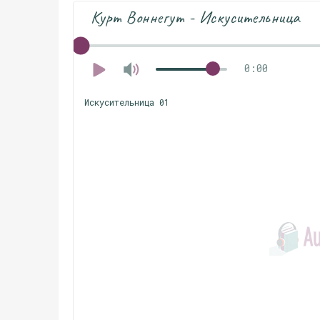
Курт Воннегут - Искусительница
0:00
Искусительница 01