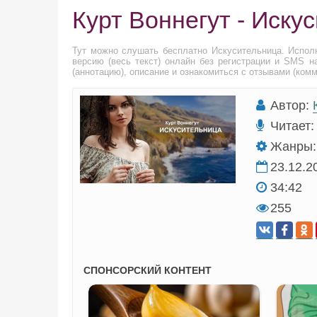
Курт Воннегут - Иску
Тут можно слушать бесплатно Искусительница. Испо
версию (весь текст) онлайн без регистрации и SMS н
(аннотацию), описание и ознакомиться с отзывами (ком
Автор:
Читает:
Жанры:
23.12.2
34:42
255