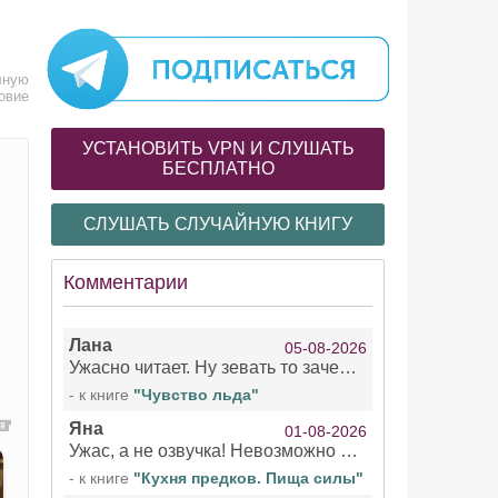
лную
овие
УСТАНОВИТЬ VPN И СЛУШАТЬ
БЕСПЛАТНО
СЛУШАТЬ СЛУЧАЙНУЮ КНИГУ
Комментарии
Лана
05-08-2026
Ужасно читает. Ну зевать то зачем. Уже не говорю, что ударения ставит, как хочет.
- к книге
"Чувство льда"
Яна
01-08-2026
Ужас, а не озвучка! Невозможно вникать в смысл текста из за кривляний чтеца
- к книге
"Кухня предков. Пища силы"