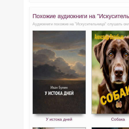
Похожие аудиокниги на "Искуситель
Аудиокниги похожие на "Искусительница" слушать он
У истока дней
Собака