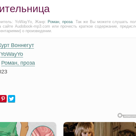
сительница
лнитель: YoWayYo, Жанр:
Роман, проза
. Так же Вы можете слушать по
а сайте Audobook-mp3.com или прочесть краткое содержание, предисл
ментариями) о произведении.
Курт Воннегут
YoWayYo
Роман, проза
023