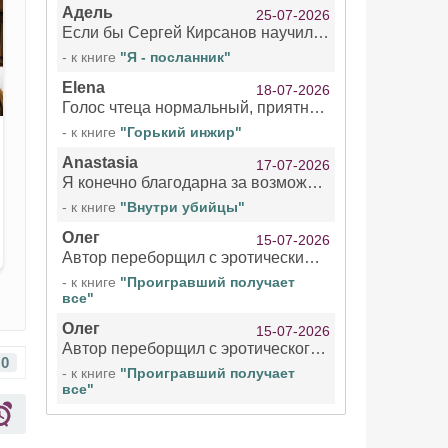
Адель
25-07-2026
Если бы Сергей Кирсанов научился не сглатывать каждые 1-2 минуты слюну, так что слышно в микрофоне и, что вызывает отвращение, то мелжно было бы слушать.
- к книге
"Я - посланник"
Elena
18-07-2026
Голос чтеца нормальный, приятный тембр. Мне очень понравилось озвучивание рассказа. Очень странный отзыв Надежды. Может у неё что-то с нервами?
- к книге
"Горький инжир"
Anastasia
17-07-2026
Я конечно благодарна за возможность бесплатно слушать книги даже новинки , но чтение этой книги просто ужасно
- к книге
"Внутри убийцы"
Олег
15-07-2026
Автор переборщил с эротическими сценами. Похоже, с этим у него проблемы.
- к книге
"Проигравший получает
все"
Олег
15-07-2026
Автор переборщил с эротического сценами. Похоже, с этим у него проблемы.
0
- к книге
"Проигравший получает
все"