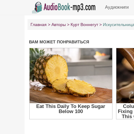
Аудиокниги
Главная
Авторы
Курт Воннегут
Искусительниц