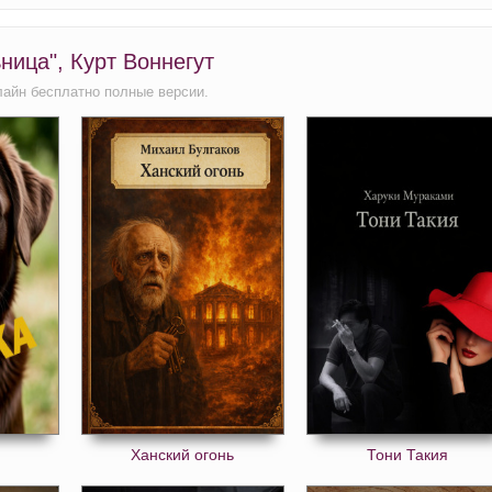
ница", Курт Воннегут
лайн бесплатно полные версии.
Ханский огонь
Тони Такия