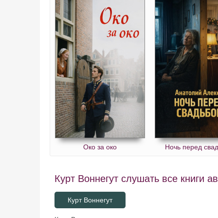
Око за око
Ночь перед сва
Курт Воннегут слушать все книги а
Курт Воннегут