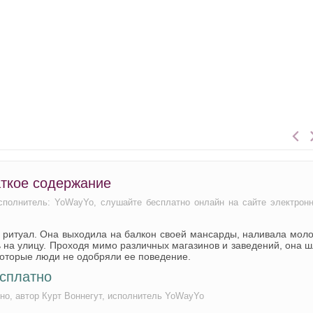
аткое содержание
исполнитель: YoWayYo, слушайте бесплатно онлайн на сайте электрон
 ритуал. Она выходила на балкон своей мансарды, наливала мол
 на улицу. Проходя мимо различных магазинов и заведений, она 
екоторые люди не одобряли ее поведение.
есплатно
но, автор Курт Воннегут, исполнитель YoWayYo