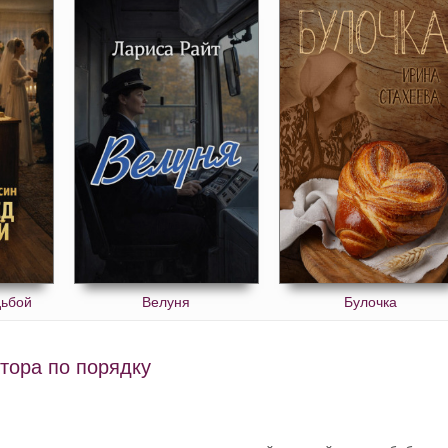
дьбой
Велуня
Булочка
втора по порядку