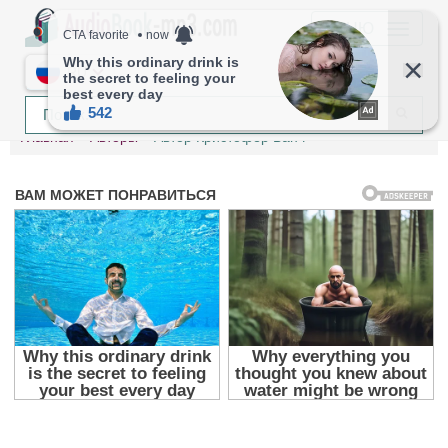
МЕНЮ
RU
Главная
Авторы
Автор Кристофер Банч