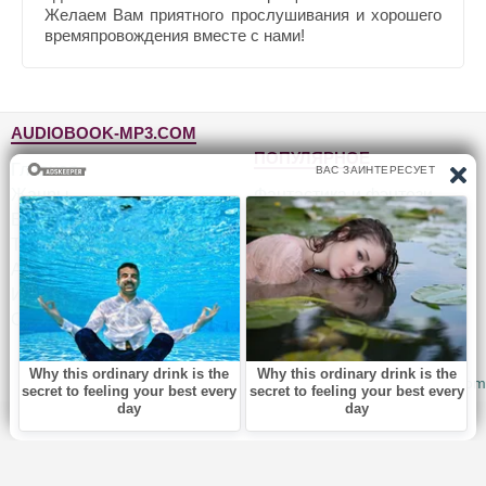
Желаем Вам приятного прослушивания и хорошего
времяпровождения вместе с нами!
AUDIOBOOK-MP3.COM
ПОПУЛЯРНОЕ
Главная
Жанры
Фантастика и фэнтези
Блог
Детективы, триллеры
Топ-100
Для детей
Авторы
Роман, проза
Исполнители
Приключения
Обратная связь
Юмор, сатира
© 2010-2026
Audiobook-mp3.com