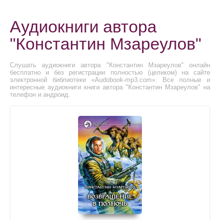
Аудиокниги автора
"Константин Мзареулов"
Слушать аудиокниги автора "Константин Мзареулов" онлайн
бесплатно и без регистрации полностью (целиком) на сайте
электронной библиотеки «Audobook-mp3.com». Все полные и
интересные аудиокниги книги автора "Константин Мзареулов" на
телефон и андроид.