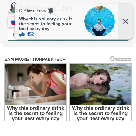
МЕНЮ
RU
Главная
Авторы
Автор Константин Мзареулов