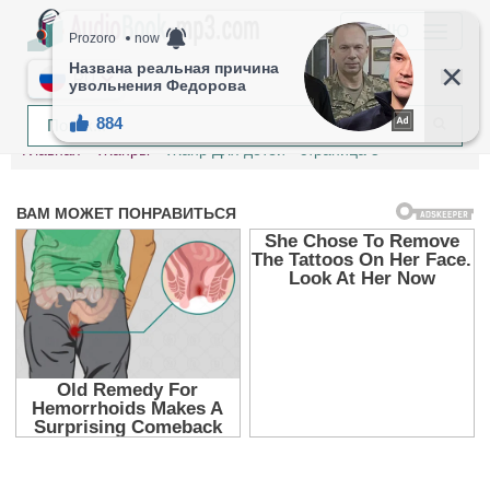
МЕНЮ
RU
Главная
Жанры
Жанр Для детей - страница 5