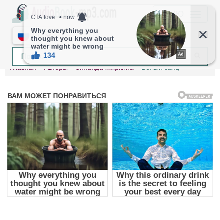
МЕНЮ
RU
Главная
Авторы
Зинаида Миркина
Белый заяц