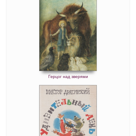
Герцог над зверями