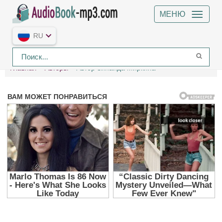
МЕНЮ
RU
Главная
Авторы
Автор Зинаида Миркина