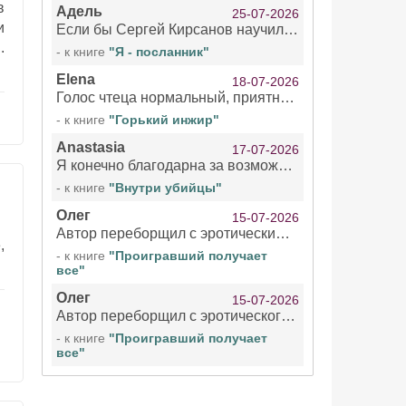
в
Адель
25-07-2026
и
Если бы Сергей Кирсанов научился не сглатывать каждые 1-2 минуты слюну, так что слышно в микрофоне и, что вызывает отвращение, то мелжно было бы слушать.
.
- к книге
"Я - посланник"
Elena
18-07-2026
Голос чтеца нормальный, приятный тембр. Мне очень понравилось озвучивание рассказа. Очень странный отзыв Надежды. Может у неё что-то с нервами?
- к книге
"Горький инжир"
Anastasia
17-07-2026
Я конечно благодарна за возможность бесплатно слушать книги даже новинки , но чтение этой книги просто ужасно
- к книге
"Внутри убийцы"
Олег
15-07-2026
Автор переборщил с эротическими сценами. Похоже, с этим у него проблемы.
,
- к книге
"Проигравший получает
все"
Олег
15-07-2026
Автор переборщил с эротического сценами. Похоже, с этим у него проблемы.
- к книге
"Проигравший получает
все"