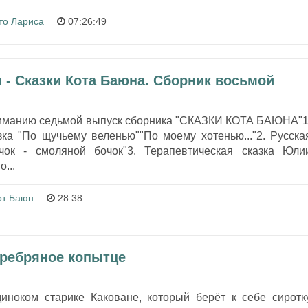
то Лариса
07:26:49
 - Сказки Кота Баюна. Сборник восьмой
иманию седьмой выпуск сборника "СКАЗКИ КОТА БАЮНА"1
зка "По щучьему веленью""По моему хотенью..."2. Русска
чок - смоляной бочок"3. Терапевтическая сказка Юли
...
от Баюн
28:38
еребряное копытце
диноком старике Каковане, который берёт к себе сиротк