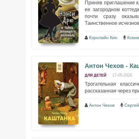
Приняв приглашение к
ее загородном коттед
почти сразу оказыв
Таинственное исчезнов
Кэролайн Кин
Ксени
Антон Чехов - Ка
17-05-2026
ДЛЯ ДЕТЕЙ
Трогательная класси
рассказанная через при
Антон Чехов
Сергей