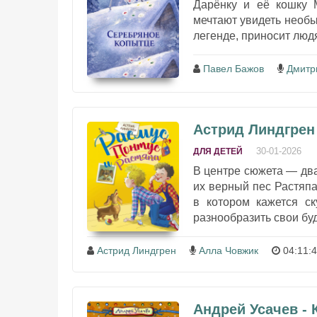
Дарёнку и её кошку 
мечтают увидеть необы
легенде, приносит людя
Павел Бажов
Дмитр
Астрид Линдгрен 
30-01-2026
ДЛЯ ДЕТЕЙ
В центре сюжета — два
их верный пес Растяпа
в котором кажется ск
разнообразить свои буд
Астрид Линдгрен
Алла Човжик
04:11:
Андрей Усачев - 