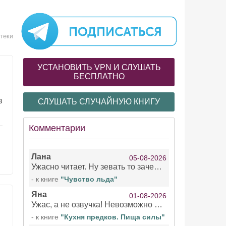
теки
УСТАНОВИТЬ VPN И СЛУШАТЬ
БЕСПЛАТНО
в
СЛУШАТЬ СЛУЧАЙНУЮ КНИГУ
Комментарии
Лана
05-08-2026
Ужасно читает. Ну зевать то зачем. Уже не говорю, что ударения ставит, как хочет.
- к книге
"Чувство льда"
Яна
01-08-2026
Ужас, а не озвучка! Невозможно вникать в смысл текста из за кривляний чтеца
- к книге
"Кухня предков. Пища силы"