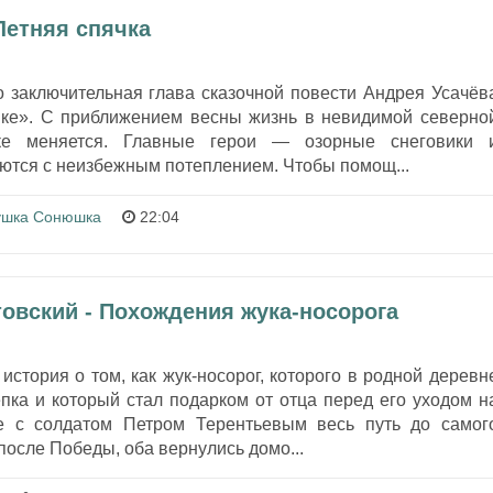
Летняя спячка
о заключительная глава сказочной повести Андрея Усачёв
ке». С приближением весны жизнь в невидимой северно
ке меняется. Главные герои — озорные снеговики 
ются с неизбежным потеплением. Чтобы помощ...
ушка Сонюшка
22:04
товский - Похождения жука-носорога
история о том, как жук-носорог, которого в родной деревн
пка и который стал подарком от отца перед его уходом н
е с солдатом Петром Терентьевым весь путь до самог
после Победы, оба вернулись домо...