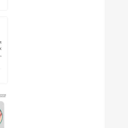
и
х
,