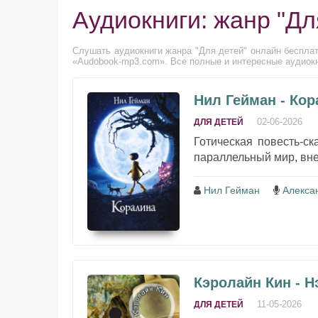
Аудиокниги: жанр "Дл
Слушать аудиокниги жанра "Для детей" онлайн бесплат
«Audobook-mp3.com». Все полные и интересные аудиокн
Нил Гейман - Ко
02-06-2026
ДЛЯ ДЕТЕЙ
Готическая повесть-ск
параллельный мир, вне
Нил Гейман
Алекса
Кэролайн Кин - Н
11-05-2026
ДЛЯ ДЕТЕЙ