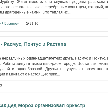
Мурёнку. Живя вместе, они слушают дедовы рассказы 
чного лесного козлика с серебряным копытцем, который, п
м драгоценные камни. Это тёплая ис...
ий Васянович
21:10
- Расмус, Понтус и Растяпа
 неразлучных одиннадцатилетних друга, Расмус и Понтус, 
. Ребята живут в тихом шведском городке Вестанвик, жизн
учной и однообразной. Друзья не упускают возможност
ни и мечтают о настоящих прик...
43
Как Дед Мороз организовал оркестр