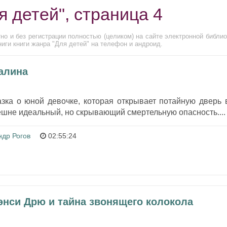
я детей", страница 4
но и без регистрации полностью (целиком) на сайте электронной библио
иги книги жанра "Для детей" на телефон и андроид.
ралина
азка о юной девочке, которая открывает потайную дверь 
шне идеальный, но скрывающий смертельную опасность....
ндр Рогов
02:55:24
энси Дрю и тайна звонящего колокола