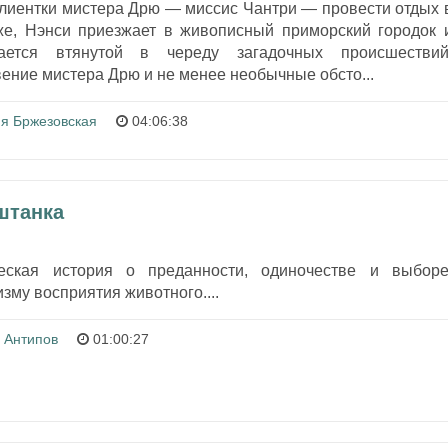
лиентки мистера Дрю — миссис Чантри — провести отдых 
же, Нэнси приезжает в живописный приморский городок 
ается втянутой в череду загадочных происшествий
ение мистера Дрю и не менее необычные обсто...
я Бржезовская
04:06:38
штанка
ческая история о преданности, одиночестве и выборе
зму восприятия животного....
 Антипов
01:00:27