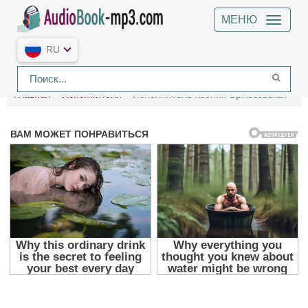
МЕНЮ
RU
Главная
Исполнители
Исполнитель Ксения Бржезовская