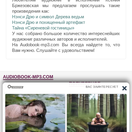
Бржезовская мы предлагаем прослушать такие
произведения как:
Нэнси Дрю и символ Дерева ведьм
Нэнси Дрю и похищенный артефакт
Тайна «Сиреневой гостиницы»
У нас собрано большое количество интереснейших
аудиокниг различных авторов и исполнителей.
На Audobook-mp3.com Вы всегда найдете то, что
Вам нужно. Слушайте с удовольствием!
AUDIOBOOK-MP3.COM
ПОПУЛЯРНОЕ
Главная
Жанры
Фантастика и фэнтези
Блог
Детективы, триллеры
Топ-100
Для детей
Авторы
Роман, проза
Исполнители
Приключения
Обратная связь
Юмор, сатира