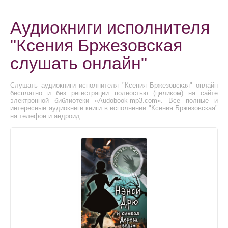
Аудиокниги исполнителя
"Ксения Бржезовская
слушать онлайн"
Слушать аудиокниги исполнителя "Ксения Бржезовская" онлайн
бесплатно и без регистрации полностью (целиком) на сайте
электронной библиотеки «Audobook-mp3.com». Все полные и
интересные аудиокниги книги в исполнении "Ксения Бржезовская"
на телефон и андроид.