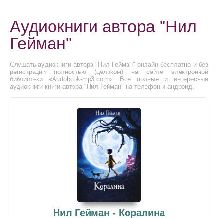
Аудиокниги автора "Нил
Гейман"
Слушать аудиокниги автора "Нил Гейман" онлайн бесплатно и без
регистрации полностью (целиком) на сайте электронной
библиотеки «Audobook-mp3.com». Все полные и интересные
аудиокниги книги автора "Нил Гейман" на телефон и андроид.
Нил Гейман - Коралина