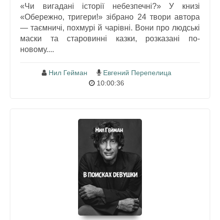
«Чи вигадані історії небезпечні?» У книзі
«Обережно, тригери!» зібрано 24 твори автора
— таємничі, похмурі й чарівні. Вони про людські
маски та старовинні казки, розказані по-
новому....
Нил Гейман
Евгений Перепелица
10:00:36