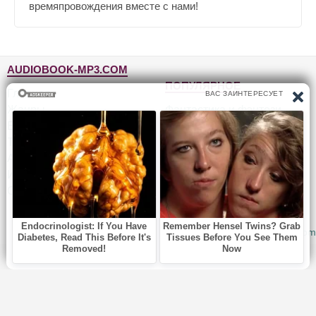
времяпровождения вместе с нами!
AUDIOBOOK-MP3.COM
ПОПУЛЯРНОЕ
Главная
Жанры
Фантастика и фэнтези
Блог
Детективы, триллеры
Топ-100
Для детей
Авторы
Роман, проза
Исполнители
Приключения
Обратная связь
Юмор, сатира
© 2010-2026
Audiobook-mp3.com