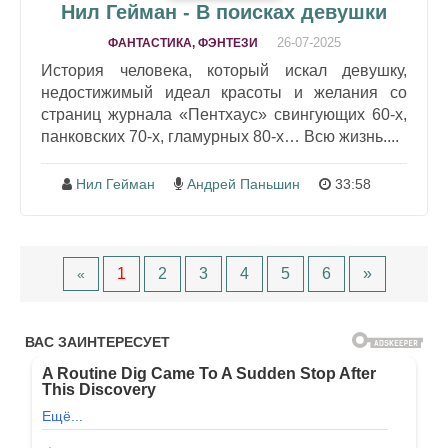
Нил Гейман - В поисках девушки
26-07-2025
ФАНТАСТИКА, ФЭНТЕЗИ
История человека, который искал девушку,
недостижимый идеал красоты и желания со
страниц журнала «Пентхаус» свингующих 60-х,
панковских 70-х, гламурных 80-х… Всю жизнь....
Нил Гейман
Андрей Паньшин
33:58
1
2
3
4
5
6
»
«