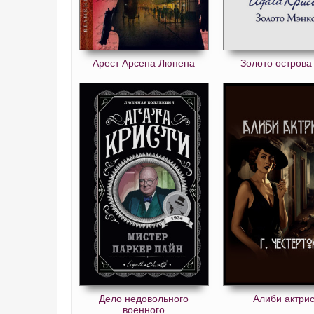
Арест Арсена Люпена
Золото острова
Дело недовольного
Алиби актри
военного