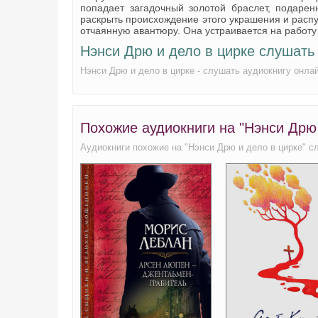
попадает загадочный золотой браслет, подарен
раскрыть происхождение этого украшения и распу
отчаянную авантюру. Она устраивается на работу 
Нэнси Дрю и дело в цирке слушать
Нэнси Дрю и дело в цирке - слушать аудиокнигу онла
Похожие аудиокниги на "Нэнси Дрю 
Аудиокниги похожие на "Нэнси Дрю и дело в цирке" с