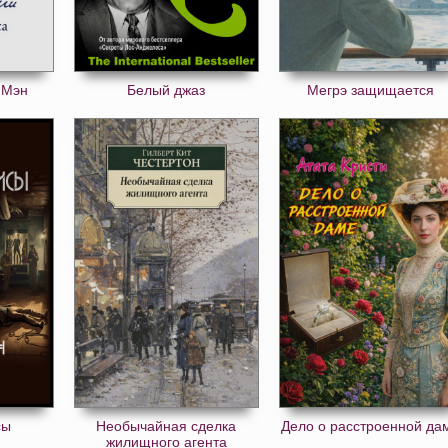
 Мэн
Белый джаз
Мегрэ защищается
сы
Необычайная сделка
Дело о расстроенной да
жилищного агента