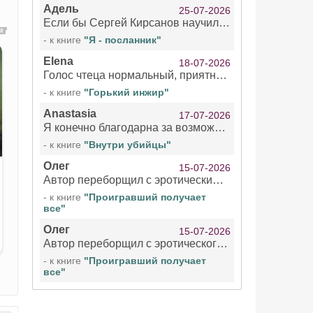
Адель
25-07-2026
Если бы Сергей Кирсанов научился не сглатывать каждые 1-2 минуты слюну, так что слышно в микрофоне и, что вызывает отвращение, то мелжно было бы слушать.
- к книге
"Я - посланник"
Elena
18-07-2026
Голос чтеца нормальный, приятный тембр. Мне очень понравилось озвучивание рассказа. Очень странный отзыв Надежды. Может у неё что-то с нервами?
- к книге
"Горький инжир"
Anastasia
17-07-2026
Я конечно благодарна за возможность бесплатно слушать книги даже новинки , но чтение этой книги просто ужасно
- к книге
"Внутри убийцы"
Олег
15-07-2026
Автор переборщил с эротическими сценами. Похоже, с этим у него проблемы.
- к книге
"Проигравший получает
все"
Олег
15-07-2026
Автор переборщил с эротического сценами. Похоже, с этим у него проблемы.
- к книге
"Проигравший получает
все"