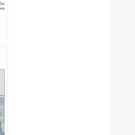
бы
 на