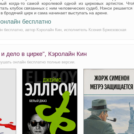
ный когда-то самой королевой одной из цирковых артисток. Что
тать клубок связанных с ним человеческих судеб, Нэнси решается
в бродячий цирк и сама начинает выступать на арене.
 онлайн бесплатно
йн бесплатно, автор Кэролайн Кин, исполнитель Ксения Бржезовская
и дело в цирке", Кэролайн Кин
лушать онлайн бесплатно полные версии.