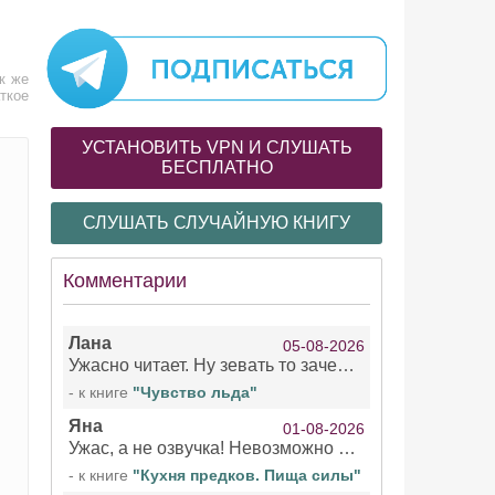
ак же
ткое
УСТАНОВИТЬ VPN И СЛУШАТЬ
БЕСПЛАТНО
СЛУШАТЬ СЛУЧАЙНУЮ КНИГУ
Комментарии
Лана
05-08-2026
Ужасно читает. Ну зевать то зачем. Уже не говорю, что ударения ставит, как хочет.
- к книге
"Чувство льда"
Яна
01-08-2026
Ужас, а не озвучка! Невозможно вникать в смысл текста из за кривляний чтеца
- к книге
"Кухня предков. Пища силы"