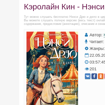
Кэролайн Кин - Нэнси
Тут можно слушать бесплатно Нэнси Дрю и дело в ци
Вы можете слушать полную версию (весь текст) онлай
содержание, предисловие (аннотацию), описание и озна
Автор:
Читает:
Жанры:
22.05.2
03:57:4
201