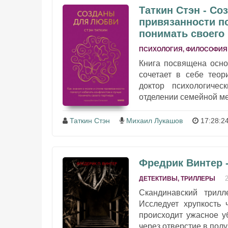
Таткин Стэн - Со
привязанности п
понимать своего
ПСИХОЛОГИЯ, ФИЛОСОФИЯ
Книга посвящена осно
сочетает в себе теор
доктор психологичес
отделении семейной ме
Таткин Стэн
Михаил Лукашов
17:28:2
Фредрик Винтер 
ДЕТЕКТИВЫ, ТРИЛЛЕРЫ
Скандинавский трилл
Исследует хрупкость 
происходит ужасное уб
через отверстие в полу