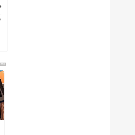
е
,
и