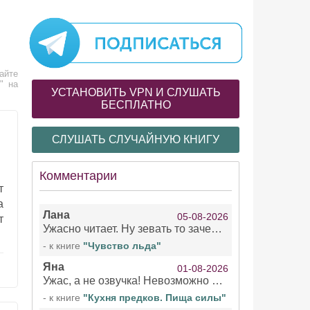
айте
" на
УСТАНОВИТЬ VPN И СЛУШАТЬ
БЕСПЛАТНО
СЛУШАТЬ СЛУЧАЙНУЮ КНИГУ
Комментарии
т
а
Лана
05-08-2026
т
Ужасно читает. Ну зевать то зачем. Уже не говорю, что ударения ставит, как хочет.
- к книге
"Чувство льда"
Яна
01-08-2026
Ужас, а не озвучка! Невозможно вникать в смысл текста из за кривляний чтеца
- к книге
"Кухня предков. Пища силы"