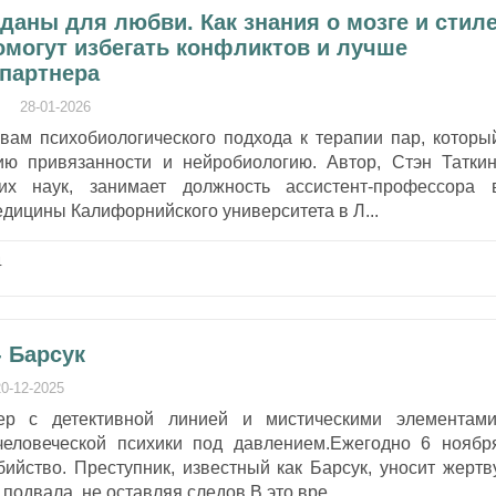
зданы для любви. Как знания о мозге и стил
омогут избегать конфликтов и лучше
 партнера
28-01-2026
вам психобиологического подхода к терапии пар, которы
ию привязанности и нейробиологию. Автор, Стэн Таткин
ких наук, занимает должность ассистент-профессора 
дицины Калифорнийского университета в Л...
4
- Барсук
20-12-2025
ер с детективной линией и мистическими элементами
человеческой психики под давлением.Ежегодно 6 ноябр
ийство. Преступник, известный как Барсук, уносит жертв
 подвала, не оставляя следов.В это вре...