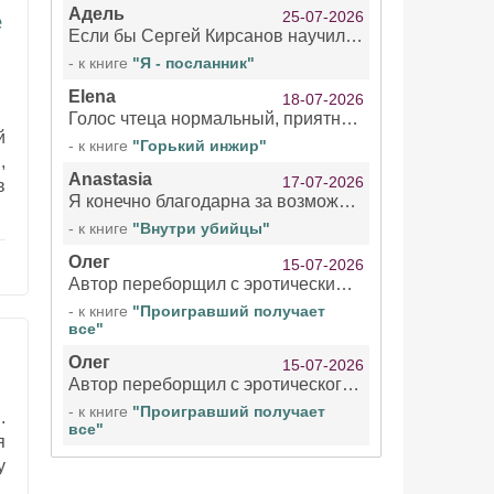
Адель
25-07-2026
е
Если бы Сергей Кирсанов научился не сглатывать каждые 1-2 минуты слюну, так что слышно в микрофоне и, что вызывает отвращение, то мелжно было бы слушать.
- к книге
"Я - посланник"
Elena
18-07-2026
Голос чтеца нормальный, приятный тембр. Мне очень понравилось озвучивание рассказа. Очень странный отзыв Надежды. Может у неё что-то с нервами?
й
- к книге
"Горький инжир"
,
Anastasia
17-07-2026
в
Я конечно благодарна за возможность бесплатно слушать книги даже новинки , но чтение этой книги просто ужасно
- к книге
"Внутри убийцы"
Олег
15-07-2026
Автор переборщил с эротическими сценами. Похоже, с этим у него проблемы.
- к книге
"Проигравший получает
все"
Олег
15-07-2026
Автор переборщил с эротического сценами. Похоже, с этим у него проблемы.
- к книге
"Проигравший получает
.
все"
я
у