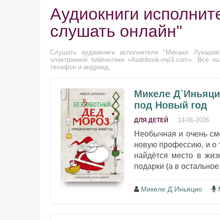
Аудиокниги исполнит
слушать онлайн"
Слушать аудиокниги исполнителя "Михаил Лукашов
электронной библиотеки «Audobook-mp3.com». Все п
телефон и андроид.
Микеле Д`Иньяци
под Новый год
14-06-2026
ДЛЯ ДЕТЕЙ
Необычная и очень см
новую профессию, и о т
найдётся место в жиз
подарки (а в остальное
Микеле Д`Иньяцио