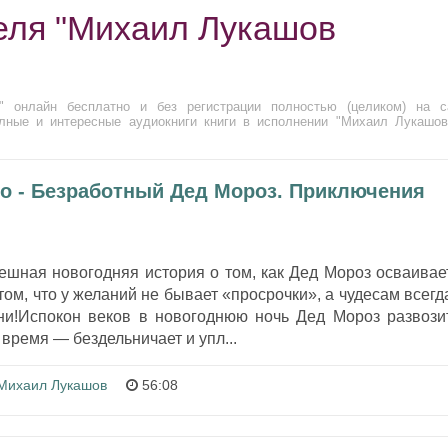
еля "Михаил Лукашов
" онлайн бесплатно и без регистрации полностью (целиком) на с
олные и интересные аудиокниги книги в исполнении "Михаил Лукашов
о - Безработный Дед Мороз. Приключения
ешная новогодняя история о том, как Дед Мороз осваивае
ом, что у желаний не бывает «просрочки», а чудесам всегд
ни!Испокон веков в новогоднюю ночь Дед Мороз развози
 время — бездельничает и упл...
Михаил Лукашов
56:08