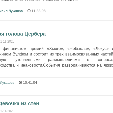
хаил Лукашов
11:56:08
ая голова Цербера
21-11-2025
л финалистом премий «Хьюго», «Небьюла», «Локус» 
жином Вулфом и состоит из трех взаимосвязанных частей
луют утонченными размышлениями о вопроса
ходства и инаковости.События разворачиваются на ярки
 Лукашов
10:41:04
Девочка из стен
21-11-2025