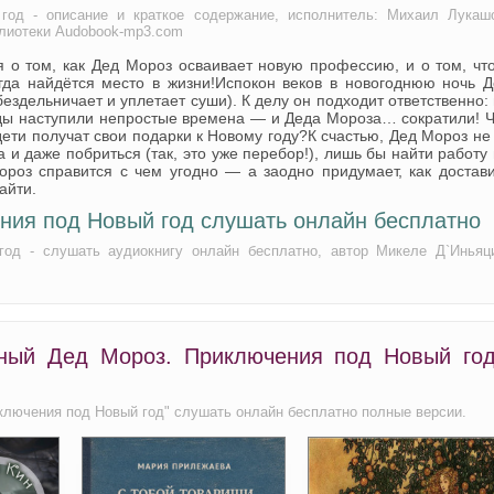
год 20
од - описание и краткое содержание, исполнитель: Михаил Лукаш
блиотеки Audobook-mp3.com
год 21
 о том, как Дед Мороз осваивает новую профессию, и о том, чт
год 22
гда найдётся место в жизни!Испокон веков в новогоднюю ночь Д
ездельничает и уплетает суши). К делу он подходит ответственно:
год 23
жды наступили непростые времена — и Деда Мороза… сократили! 
 дети получат свои подарки к Новому году?К счастью, Дед Мороз не
год 24
ва и даже побриться (так, это уже перебор!), лишь бы найти работу
оз справится с чем угодно — а заодно придумает, как достави
год 25
айти.
год 26
ния под Новый год слушать онлайн бесплатно
од - слушать аудиокнигу онлайн бесплатно, автор Микеле Д`Иньяц
год 27
тный Дед Мороз. Приключения под Новый год
ключения под Новый год" слушать онлайн бесплатно полные версии.