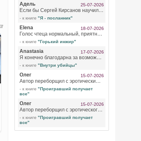
Адель
25-07-2026
Если бы Сергей Кирсанов научился не сглатывать каждые 1-2 минуты слюну, так что слышно в микрофоне и, что вызывает отвращение, то мелжно было бы слушать.
- к книге
"Я - посланник"
Elena
18-07-2026
Голос чтеца нормальный, приятный тембр. Мне очень понравилось озвучивание рассказа. Очень странный отзыв Надежды. Может у неё что-то с нервами?
- к книге
"Горький инжир"
Anastasia
17-07-2026
Я конечно благодарна за возможность бесплатно слушать книги даже новинки , но чтение этой книги просто ужасно
- к книге
"Внутри убийцы"
Олег
15-07-2026
Автор переборщил с эротическими сценами. Похоже, с этим у него проблемы.
- к книге
"Проигравший получает
все"
Олег
15-07-2026
Автор переборщил с эротического сценами. Похоже, с этим у него проблемы.
- к книге
"Проигравший получает
все"