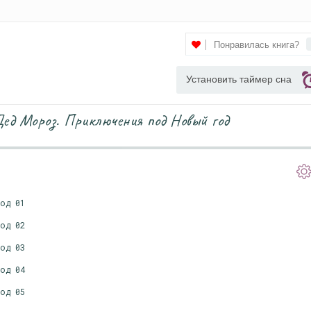
Понравилась книга?
Установить таймер сна
д Мороз. Приключения под Новый год
год 01
год 02
год 03
год 04
год 05