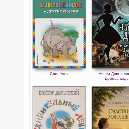
Слонёнок
Нэнси Дрю и си
Дерева вед