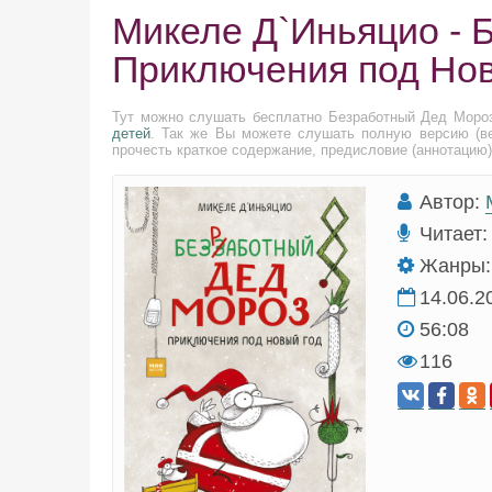
Микеле Д`Иньяцио - 
Приключения под Нов
Тут можно слушать бесплатно Безработный Дед Моро
детей
. Так же Вы можете слушать полную версию (ве
прочесть краткое содержание, предисловие (аннотацию)
Автор:
Читает:
Жанры:
14.06.2
56:08
116