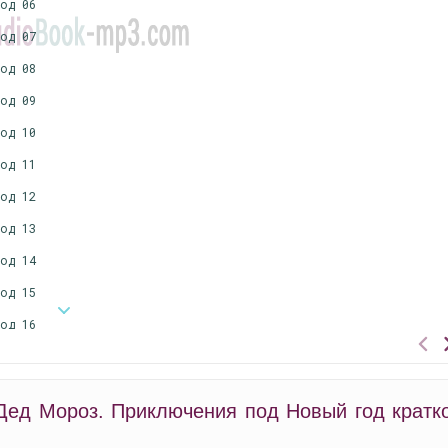
год 06
год 07
год 08
год 09
год 10
год 11
год 12
год 13
год 14
год 15
год 16
год 17
год 18
Дед Мороз. Приключения под Новый год кратк
год 19