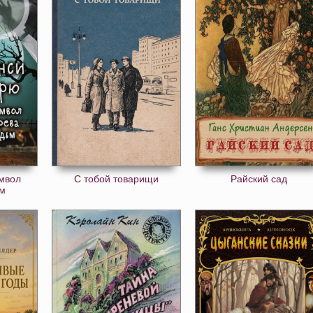
мвол
С тобой товарищи
Райский сад
ьм