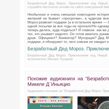
Безработный Дед Мороз. Приключения под Новый 
Безработный Дед Мороз. Приключения под Новый г
слушайте бесплатно онлайн на сайте электронной би
Безработный Дед Мороз. Приключения под Новый 
Необычная и очень смешная новогодняя история
Безработный Дед Мороз. Приключения под Новый 
желаний не бывает «просрочки», а чудесам все
Мороз развозит подарки (а в остальное время — б
Безработный Дед Мороз. Приключения под Новый 
одной посылки за все годы не пропало!Но одна
теперь делать, куда податься? И главное: как же
Безработный Дед Мороз. Приключения под Новый 
тех, кто унывает надолго. Он готов закатать рука
душе. Официант? Аниматор? Мусорщик? Дед Мор
Безработный Дед Мороз. Приключения под Новый 
подарки, и обнаружит то, чего совсем не ожидал н
Безработный Дед Мороз. Приключения под Новый 
Безработный Дед Мороз. Приключе
Безработный Дед Мороз. Приключения под Новый г
Безработный Дед Мороз. Приключения под Новый 
исполнитель Михаил Лукашов
Похожие аудиокниги на "Безрабо
Микеле Д`Иньяцио
Аудиокниги похожие на "Безработный Дед Мороз. При