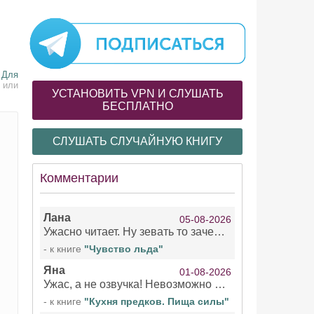
:
Для
 или
УСТАНОВИТЬ VPN И СЛУШАТЬ
БЕСПЛАТНО
СЛУШАТЬ СЛУЧАЙНУЮ КНИГУ
Комментарии
Лана
05-08-2026
Ужасно читает. Ну зевать то зачем. Уже не говорю, что ударения ставит, как хочет.
- к книге
"Чувство льда"
Яна
01-08-2026
Ужас, а не озвучка! Невозможно вникать в смысл текста из за кривляний чтеца
- к книге
"Кухня предков. Пища силы"