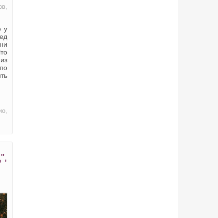
ов,
о у
ед
 ни
Что
 из
 по
ть
ио,
",