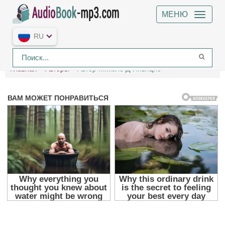
МЕНЮ
RU
Главная
Авторы
Автор Микеле Д`Иньяцио