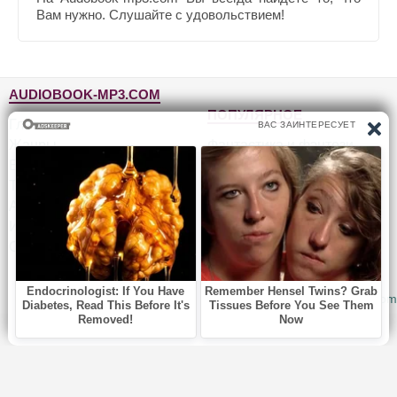
Вам нужно. Слушайте с удовольствием!
AUDIOBOOK-MP3.COM
ПОПУЛЯРНОЕ
Главная
Жанры
Фантастика и фэнтези
Блог
Детективы, триллеры
Топ-100
Для детей
Авторы
Роман, проза
Исполнители
Приключения
Обратная связь
Юмор, сатира
© 2010-2026
Audiobook-mp3.com