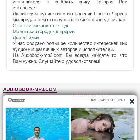
исполнителя и выбрать книгу, которая Вас
интересует.
Любителям аудиокниг в исполнении Просто Лариса
мы предлагаем прослушать такие произведения как:
Счастливые золотые годы
Маленький городок в прерии
Долгая зима
У нас собрано большое количество интереснейших
аудиокниг различных авторов и исполнителей.
На Audobook-mp3.com Вы всегда найдете то, что
Вам нужно. Слушайте с удовольствием!
AUDIOBOOK-MP3.COM
ПОПУЛЯРНОЕ
Главная
Жанры
Фантастика и фэнтези
Блог
Детективы, триллеры
Топ-100
Для детей
Авторы
Роман, проза
Исполнители
Приключения