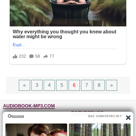
«
3
4
5
6
7
8
»
AUDIOBOOK-MP3.COM
ПОПУЛЯРНОЕ
Главная
Жанры
Фантастика и фэнтези
Блог
Детективы, триллеры