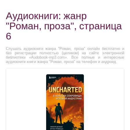
Аудиокниги: жанр
"Роман, проза", страница
6
Слушать аудиокниги жанра "Роман, проза" онлайн бесплатно и
без регистрации полностью (целиком) на сайте электронной
библиотеки «Audobook-mp3.com». Все полные и интересные
аудиокниги книги жанра "Роман, проза" на телефон и андроид.