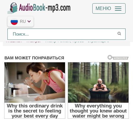
МЕНЮ
RU
Главная
Жанры
Жанр Роман, проза - страница 6