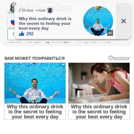
МЕНЮ
RU
Главная
Авторы
Джек Лондон
Потерявший лицо