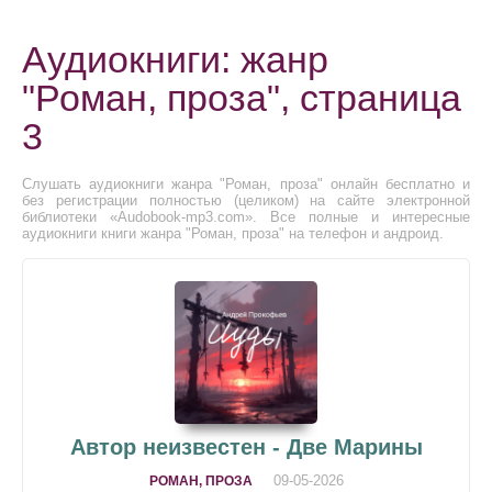
Аудиокниги: жанр
"Роман, проза", страница
3
Слушать аудиокниги жанра "Роман, проза" онлайн бесплатно и
без регистрации полностью (целиком) на сайте электронной
библиотеки «Audobook-mp3.com». Все полные и интересные
аудиокниги книги жанра "Роман, проза" на телефон и андроид.
Автор неизвестен - Две Марины
09-05-2026
РОМАН, ПРОЗА