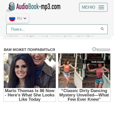
МЕНЮ
RU
Главная
Жанры
Жанр Роман, проза - страница 3