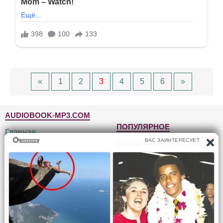
«
1
2
3
4
5
6
»
AUDIOBOOK-MP3.COM
ПОПУЛЯРНОЕ
Главная
Жанры
Фантастика и фэнтези
Блог
Детективы, триллеры
Топ-100
Для детей
Авторы
Роман, проза
Исполнители
Приключения
Обратная связь
Юмор, сатира