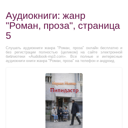
Аудиокниги: жанр
"Роман, проза", страница
5
Слушать аудиокниги жанра "Роман, проза" онлайн бесплатно и
без регистрации полностью (целиком) на сайте электронной
библиотеки «Audobook-mp3.com». Все полные и интересные
аудиокниги книги жанра "Роман, проза" на телефон и андроид.