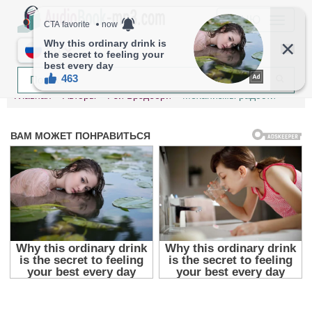
МЕНЮ
RU
Главная
Авторы
Рэй Брэдбери
Механизмы радости