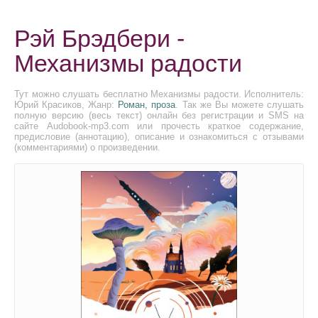
Рэй Брэдбери -
Механизмы радости
Тут можно слушать бесплатно Механизмы радости. Исполнитель:
Юрий Красиков, Жанр:
Роман, проза
. Так же Вы можете слушать
полную версию (весь текст) онлайн без регистрации и SMS на
сайте Audobook-mp3.com или прочесть краткое содержание,
предисловие (аннотацию), описание и ознакомиться с отзывами
(комментариями) о произведении.