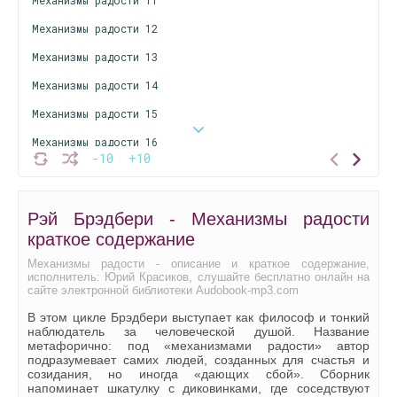
Механизмы радости 12
Механизмы радости 13
Механизмы радости 14
Механизмы радости 15
Механизмы радости 16
-10
+10
Механизмы радости 17
Механизмы радости 18
Рэй Брэдбери - Механизмы радости
Механизмы радости 19
краткое содержание
Механизмы радости 20
Механизмы радости - описание и краткое содержание,
исполнитель: Юрий Красиков, слушайте бесплатно онлайн на
Механизмы радости 21
сайте электронной библиотеки Audobook-mp3.com
В этом цикле Брэдбери выступает как философ и тонкий
наблюдатель за человеческой душой. Название
метафорично: под «механизмами радости» автор
подразумевает самих людей, созданных для счастья и
созидания, но иногда «дающих сбой». Сборник
напоминает шкатулку с диковинками, где соседствуют