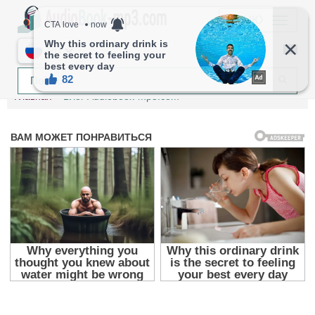
МЕНЮ
RU
Главная
Блог Audiobook-mp3.com