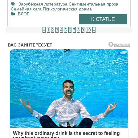
Зарубежная литература
Сентиментальная проза
Семейная сага
Психологическая драма
БЛОГ
К СТАТЬЕ
«
1
2
3
4
5
6
7
8
9
10
»