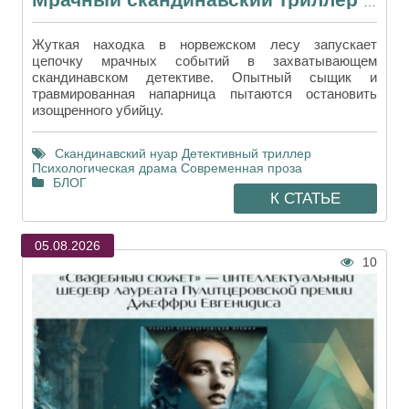
Мрачный скандинавский триллер Самюэля Бьорка «Я путешествую одна»
Жуткая находка в норвежском лесу запускает
цепочку мрачных событий в захватывающем
скандинавском детективе. Опытный сыщик и
травмированная напарница пытаются остановить
изощренного убийцу.
Скандинавский нуар
Детективный триллер
Психологическая драма
Современная проза
БЛОГ
К СТАТЬЕ
05.08.2026
10