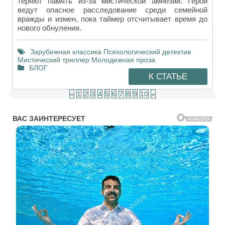
теряют память из-за мистической амнезии. Герои
ведут опасное расследование среди семейной
вражды и измен, пока таймер отсчитывает время до
нового обнуления.
Зарубежная классика
Психологический детектив
Мистический триллер
Молодежная проза
БЛОГ
К СТАТЬЕ
«
1
2
3
4
5
6
7
8
9
10
»