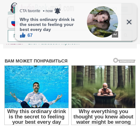
МЕНЮ
RU
Главная
Блог Audiobook-mp3.com