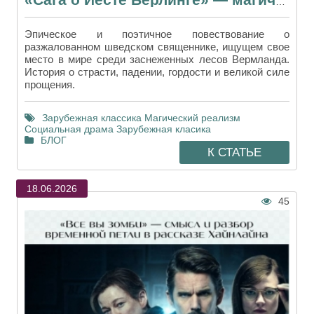
«Сага о Йесте Берлинге» — магический реализм и скандинавские тайны
Эпическое и поэтичное повествование о
разжалованном шведском священнике, ищущем свое
место в мире среди заснеженных лесов Вермланда.
История о страсти, падении, гордости и великой силе
прощения.
Зарубежная классика
Магический реализм
Социальная драма
Зарубежная класика
БЛОГ
К СТАТЬЕ
18.06.2026
45