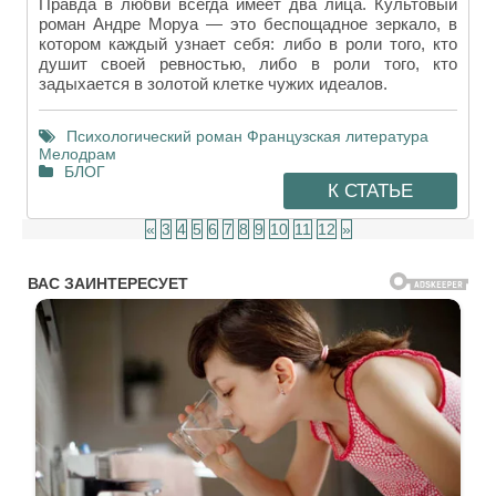
Правда в любви всегда имеет два лица. Культовый
роман Андре Моруа — это беспощадное зеркало, в
котором каждый узнает себя: либо в роли того, кто
душит своей ревностью, либо в роли того, кто
задыхается в золотой клетке чужих идеалов.
Психологический роман
Французская литература
Мелодрам
БЛОГ
К СТАТЬЕ
«
3
4
5
6
7
8
9
10
11
12
»