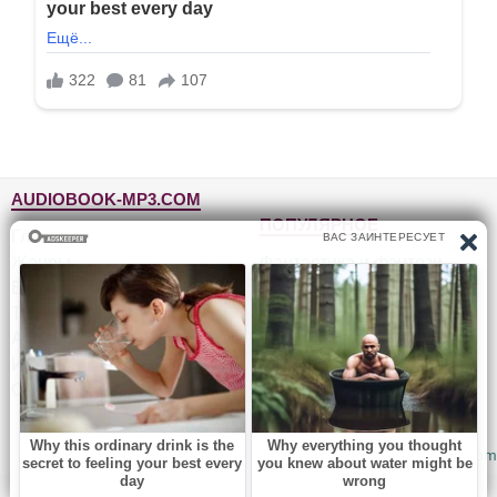
AUDIOBOOK-MP3.COM
ПОПУЛЯРНОЕ
Главная
Жанры
Фантастика и фэнтези
Блог
Детективы, триллеры
Топ-100
Для детей
Авторы
Роман, проза
Исполнители
Приключения
Обратная связь
Юмор, сатира
© 2010-2026
Audiobook-mp3.com