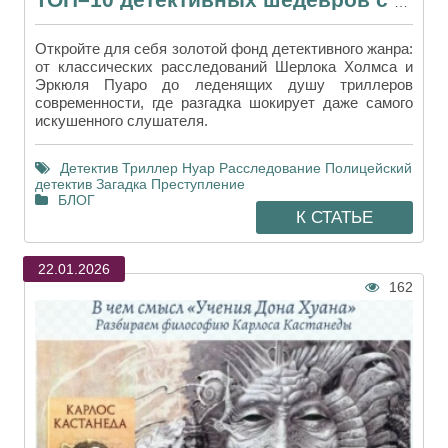
ТОП–10 детективных шедевров с непредсказуемым финалом
Откройте для себя золотой фонд детективного жанра:
от классических расследований Шерлока Холмса и
Эркюля Пуаро до леденящих душу триллеров
современности, где разгадка шокирует даже самого
искушенного слушателя.
Детектив
Триллер
Нуар
Расследование
Полицейский
детектив
Загадка
Преступление
БЛОГ
К СТАТЬЕ
22.01.2026
162