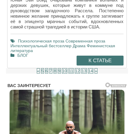
дерзких девушек, которые живут в коммуне под
руководством загадочного Рассела. Постепенно
невинное желание принадлежать к группе затягивает
её в эпицентр мрачных событий, вдохновленных
самой страшной трагедией в истории США.
Психологическая проза
Современная проза
Интеллектуальный бестселлер
Драма
Феминистская
литература
БЛОГ
К СТАТЬЕ
«
5
6
7
8
9
10
11
12
13
14
»