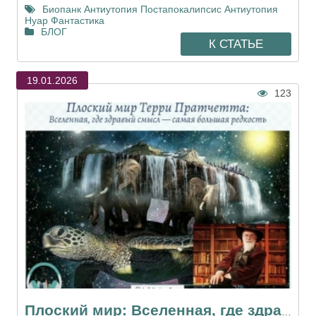
Биопанк
Антиутопия
Постапокалипсис
Антиутопия
Нуар
Фантастика
БЛОГ
К СТАТЬЕ
19.01.2026
123
Плоский мир: Вселенная, где здравый смысл — самая большая редкость