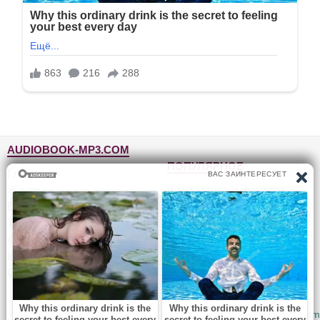
AUDIOBOOK-MP3.COM
ПОПУЛЯРНОЕ
Главная
Жанры
Фантастика и фэнтези
Блог
Детективы, триллеры
Топ-100
Для детей
Авторы
Роман, проза
Исполнители
Приключения
Обратная связь
Юмор, сатира
© 2010-2026
Audiobook-mp3.com