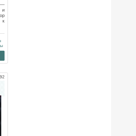
 —
 и
ор
 к
н
ры
92