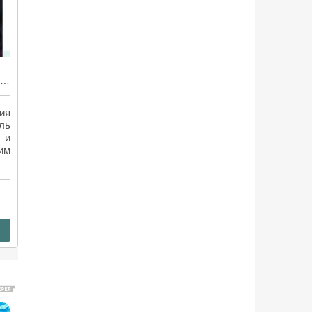
«Монах» Мэтью Льюиса — английская классика ужасов
ия
ль
 и
им