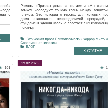
короб»
Романы «Призрак дома на холме» и «Мы живем
рироде
замке» исследуют тонкую грань между защитой
ении с
пленом. Это истории о героях, для которых пор
дома становится непреодолимой преградой,
фундамент здания навечно врастает в их изломанн
психику.
Е
Готическая проза
Психологический хоррор
Мистик
Современная классика
БЛОГ
К СТАТЬЕ
13.02.2026
101
1