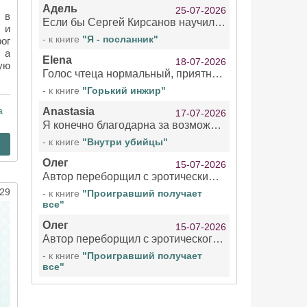
Адель
25-07-2026
 в
Если бы Сергей Кирсанов научился не сглатывать каждые 1-2 минуты слюну, так что слышно в микрофоне и, что вызывает отвращение, то мелжно было бы слушать.
 и
- к книге
"Я - посланник"
ог
 а
Elena
18-07-2026
ую
Голос чтеца нормальный, приятный тембр. Мне очень понравилось озвучивание рассказа. Очень странный отзыв Надежды. Может у неё что-то с нервами?
- к книге
"Горький инжир"
а
Anastasia
17-07-2026
Я конечно благодарна за возможность бесплатно слушать книги даже новинки , но чтение этой книги просто ужасно
- к книге
"Внутри убийцы"
Олег
15-07-2026
Автор переборщил с эротическими сценами. Похоже, с этим у него проблемы.
29
- к книге
"Проигравший получает
все"
Олег
15-07-2026
Автор переборщил с эротического сценами. Похоже, с этим у него проблемы.
- к книге
"Проигравший получает
все"