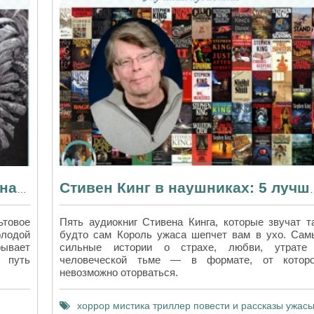
В чем смысл «Учения Дона Хуана»? Разбираем философию Карлоса Кастанеды
Стивен Кинг в науш
ьтовое
Пять аудиокниг Стивена Кинга, которые звучат та
олодой
будто сам Король ужаса шепчет вам в ухо. Сам
рывает
сильные истории о страхе, любви, утрате
 путь
человеческой тьме — в формате, от которо
невозможно оторваться.
хоррор
мистика
триллер
повести и рассказы
ужас