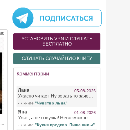
80
УСТАНОВИТЬ VPN И СЛУШАТЬ
БЕСПЛАТНО
СЛУШАТЬ СЛУЧАЙНУЮ КНИГУ
Комментарии
Лана
05-08-2026
Ужасно читает. Ну зевать то зачем. Уже не говорю, что ударения ставит, как хочет.
- к книге
"Чувство льда"
Яна
01-08-2026
Ужас, а не озвучка! Невозможно вникать в смысл текста из за кривляний чтеца
Дом как живой организм: слушайте главные хиты Ширли Джексон
- к книге
"Кухня предков. Пища силы"