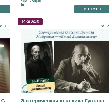
экранизация
БЛОГ
Е
К СТАТЬЕ
10.09.2025
183
2
«Кошмар на улице Вязов» Арча Стрэнтона — больше, чем обычный ужастик
Эзотерическая классика Густава Майринка — «Белый Доминик