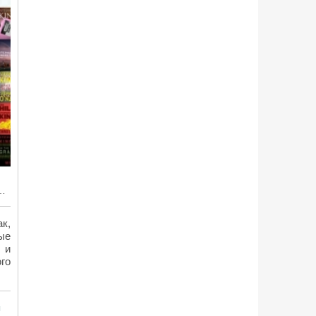
никах: 5 лучших аудиокниг
к,
ые
 и
го
ы