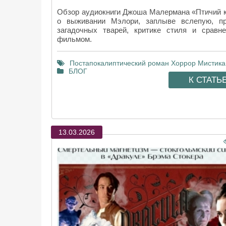
Обзор аудиокниги Джоша Малермана «Птичий 
о выживании Мэлори, заплыве вслепую, п
загадочных тварей, критике стиля и сравн
фильмом.
Постапокалиптический роман
Хоррор
Мистика
БЛОГ
К СТАТЬ
13.03.2026