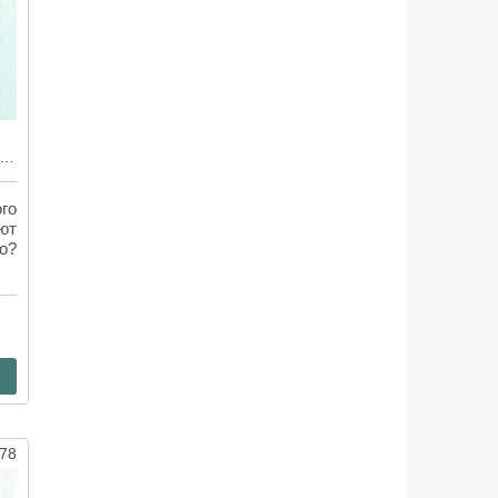
когда-никогда» — самая таинственная сага Колин Гувер
го
ют
о?
78