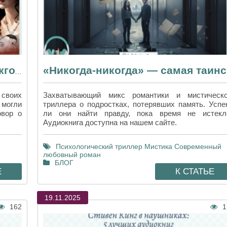
Смертельный магнетизм — стокгольмский синдром в «Дракуле» Брэма Стокера
«Ни
 своих
Захватывающий микс романтики и мистическо
 могли
триллера о подростках, потерявших память. Успе
овор о
ли они найти правду, пока время не истекл
Аудиокнига доступна на нашем сайте.
Психологический триллер
Мистика
Современный
любовный роман
БЛОГ
Е
К СТАТЬЕ
19.11.2025
162
1