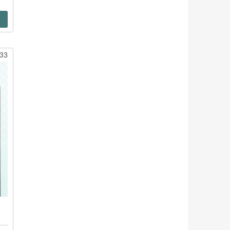
33
анец»