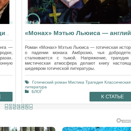
Почему «Легенда о Сонной Лощине» Ирвинга всё ещё пугает?
инга —
Роман «Монах» Мэтью Льюиса — готическая истор
родке,
о падении монаха Амброзио, чья добродете
азах.
сталкивается с тьмой. Напряжение, трагедия
сонную
мистическая атмосфера делают книгу настоящ
шедевром готической литературы.
Готический роман
Мистика
Трагедия
Классическая
литература
БЛОГ
Е
К СТАТЬЕ
«
1
2
3
4
5
»