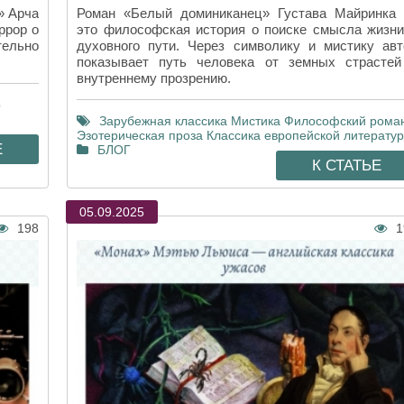
» Арча
Роман «Белый доминиканец» Густава Майринка
ррор о
это философская история о поиске смысла жизни
тельно
духовного пути. Через символику и мистику авт
показывает путь человека от земных страстей
внутреннему прозрению.
р
Зарубежная классика
Мистика
Философский рома
Эзотерическая проза
Классика европейской литерату
Е
БЛОГ
К СТАТЬЕ
05.09.2025
198
1