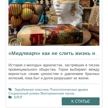
«Мидлмарч» как не слить жизнь на токсичные отношения и ложные амбиции «Мидлмарч» часто ошибочно принимают за очередную душную кл
История о молодых идеалистах, застрявших в тисках
провинциального общества. Герои выбирают между
верностью своим ценностям и давлением брачных
иллюзий, пока быт и долги разрушают их жизни.
Зарубежная классика
Психологическая драма
Социальный роман
Викторианская проза.
БЛОГ
К СТАТЬЕ