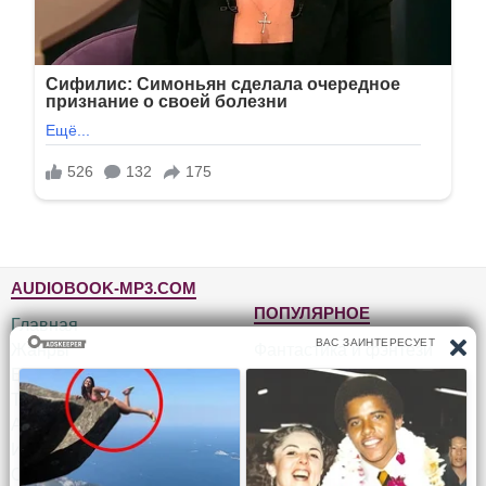
AUDIOBOOK-MP3.COM
ПОПУЛЯРНОЕ
Главная
Жанры
Фантастика и фэнтези
Блог
Детективы, триллеры
Топ-100
Для детей
Авторы
Роман, проза
Исполнители
Приключения
Обратная связь
Юмор, сатира