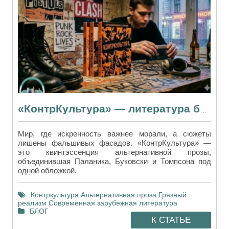
«КонтрКультура» — литература без табу, тормозов и цензуры
Мир, где искренность важнее морали, а сюжеты
лишены фальшивых фасадов. «КонтрКультура» —
это квинтэссенция альтернативной прозы,
объединившая Паланика, Буковски и Томпсона под
одной обложкой.
Контркультура
Альтернативная проза
Грязный
реализм
Современная зарубежная литература
БЛОГ
К СТАТЬЕ