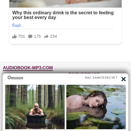
AUDIOBOOK-MP3.COM
ПОПУЛЯРНОЕ
Главная
Жанры
Фантастика и фэнтези
Блог
Детективы, триллеры
Топ-100
Для детей
Авторы
Роман, проза
Исполнители
Приключения
Обратная связь
Юмор, сатира