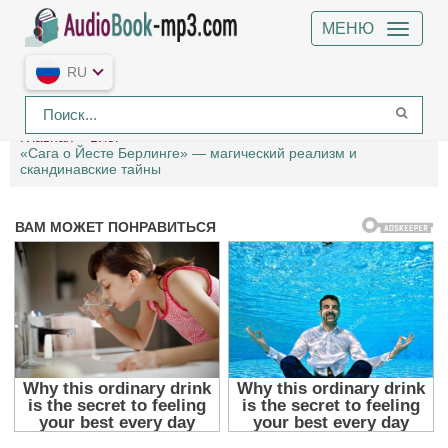
МЕНЮ
RU
Главная
Блог
«Сага о Йесте Берлинге» — магический реализм и
скандинавские тайны