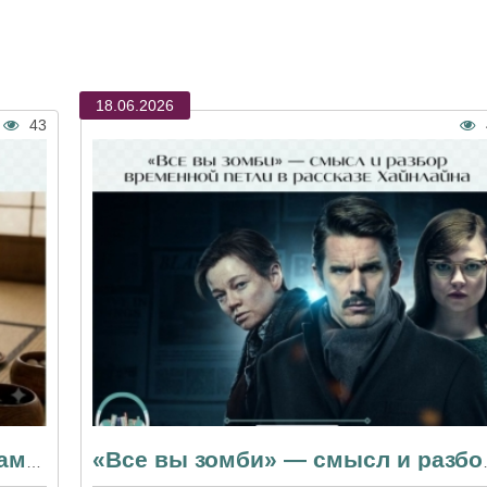
18.06.2026
43
«Мастер игры в го» — разбор самой интеллектуальной драмы века
«Все вы зомби» — см