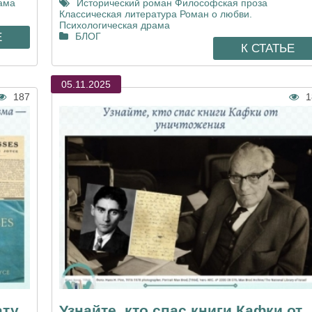
ама
Исторический роман
Философская проза
Классическая литература
Роман о любви.
Психологическая драма
Е
БЛОГ
К СТАТЬЕ
05.11.2025
187
1