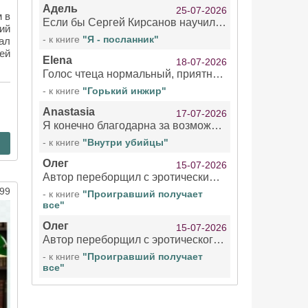
Адель
25-07-2026
 в
Если бы Сергей Кирсанов научился не сглатывать каждые 1-2 минуты слюну, так что слышно в микрофоне и, что вызывает отвращение, то мелжно было бы слушать.
ий
- к книге
"Я - посланник"
ал
ей
Elena
18-07-2026
Голос чтеца нормальный, приятный тембр. Мне очень понравилось озвучивание рассказа. Очень странный отзыв Надежды. Может у неё что-то с нервами?
- к книге
"Горький инжир"
Anastasia
17-07-2026
Я конечно благодарна за возможность бесплатно слушать книги даже новинки , но чтение этой книги просто ужасно
- к книге
"Внутри убийцы"
Олег
15-07-2026
Автор переборщил с эротическими сценами. Похоже, с этим у него проблемы.
99
- к книге
"Проигравший получает
все"
Олег
15-07-2026
Автор переборщил с эротического сценами. Похоже, с этим у него проблемы.
- к книге
"Проигравший получает
все"