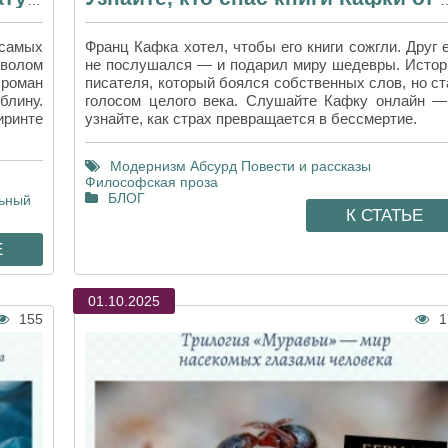
Как «Улисс» перевернул литературу модернизма — эксперименты с языком и сознанием
Узнайте, кто спас книги К
самых
Франц Кафка хотел, чтобы его книги сожгли. Друг 
мволом
не послушался — и подарил миру шедевры. Истор
 роман
писателя, который боялся собственных слов, но ст
блину.
голосом целого века. Слушайте Кафку онлайн —
иринте
узнайте, как страх превращается в бессмертие.
Модернизм
Абсурд
Повести и рассказы
Философская проза
БЛОГ
льный
К СТАТЬЕ
Е
01.10.2025
155
1