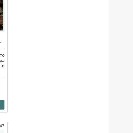
ии»: как Бальзак заставил нас читать 100 книг сразу
то
я»
ги
47