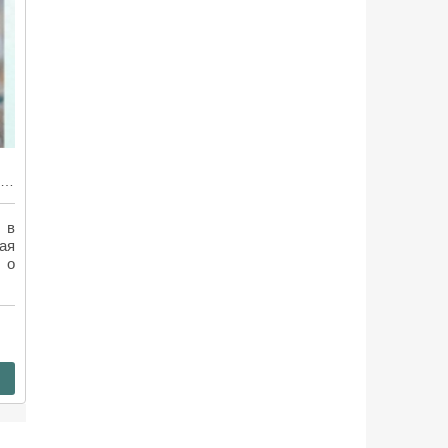
Трилогия «Муравьи» — мир насекомых глазами человека
 в
ая
 о