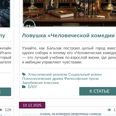
«Если однажды зимней ночью путник» — книга о поиске книги
Ловушка «Человеческой комед
нлайн
Узнайте, как Бальзак построил целый город вмес
Итало
одного собора и почему его «Человеческая комеди
оторый
— это лучший учебник по взрослой жизни, где день
шателя
и амбиции управляют чувствами.
Классический реализм
Социальный роман
Психологическая драма
Философская проза
Зарубежная классика
БЛОГ
К СТАТЬЕ
Е
10.12.2025
128
1