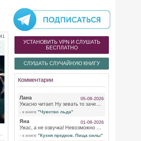
41
УСТАНОВИТЬ VPN И СЛУШАТЬ
БЕСПЛАТНО
СЛУШАТЬ СЛУЧАЙНУЮ КНИГУ
Комментарии
Лана
05-08-2026
Ужасно читает. Ну зевать то зачем. Уже не говорю, что ударения ставит, как хочет.
- к книге
"Чувство льда"
Яна
01-08-2026
Ужас, а не озвучка! Невозможно вникать в смысл текста из за кривляний чтеца
ысл и разбор временной петли в рассказе Хайнлайна
- к книге
"Кухня предков. Пища силы"