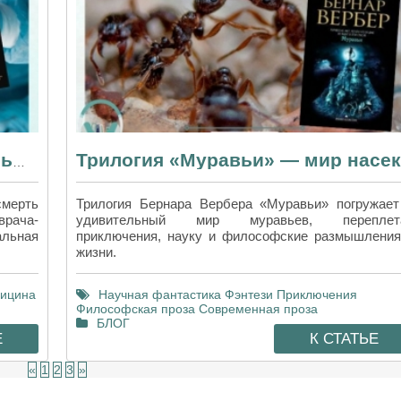
«Когда смерть становится жизнью»: будни врача-трансплантолога глазами Джошуа Мезрича
мерть
Трилогия Бернара Вербера «Муравьи» погружает
врача-
удивительный мир муравьев, переплет
альная
приключения, науку и философские размышления
жизни.
ицина
Научная фантастика
Фэнтези
Приключения
Философская проза
Современная проза
БЛОГ
Е
К СТАТЬЕ
«
1
2
3
»