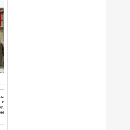
Книга, за которую запретили Нобеля: феномен «Доктора Живаго»
за
 и
и,
не