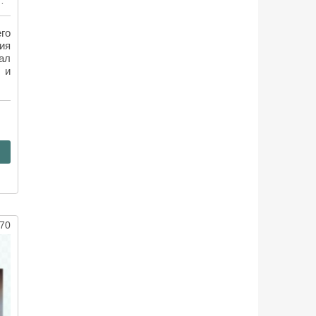
афки от уничтожения
его
ия
ал
 и
70