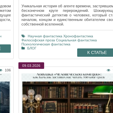
довом
Уникальная история об агенте времени, застрявшем
икетом
бесконечном круге перерождений. Шокирующ
удущее
фантастический детектив о человеке, который ст
дости,
началом, концом и единственным обитателем сво
собственной вселенной.
н
Научная фантастика
Хронофантастика
Философская проза
Социальная фантастика
Психологическая фантастика
Е
БЛОГ
К СТАТЬЕ
09.03.2026
106