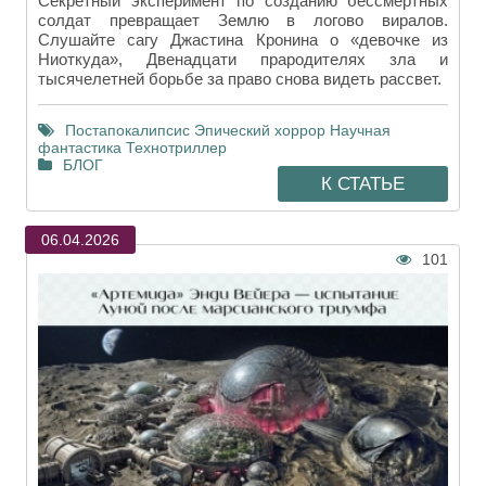
Секретный эксперимент по созданию бессмертных
солдат превращает Землю в логово виралов.
Слушайте сагу Джастина Кронина о «девочке из
Ниоткуда», Двенадцати прародителях зла и
тысячелетней борьбе за право снова видеть рассвет.
Постапокалипсис
Эпический хоррор
Научная
фантастика
Технотриллер
БЛОГ
К СТАТЬЕ
06.04.2026
101