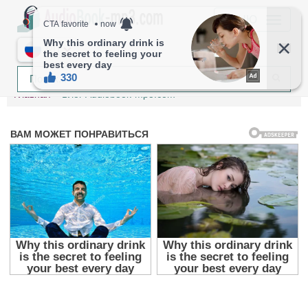
МЕНЮ
RU
Главная
Блог Audiobook-mp3.com