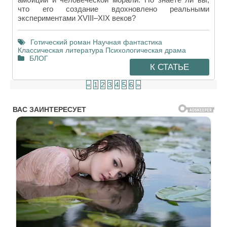
что его создание вдохновлено реальными
экспериментами XVIII–XIX веков?
Готический роман
Научная фантастика
Классическая литература
Психологическая драма
БЛОГ
К СТАТЬЕ
«
1
2
3
4
5
6
»