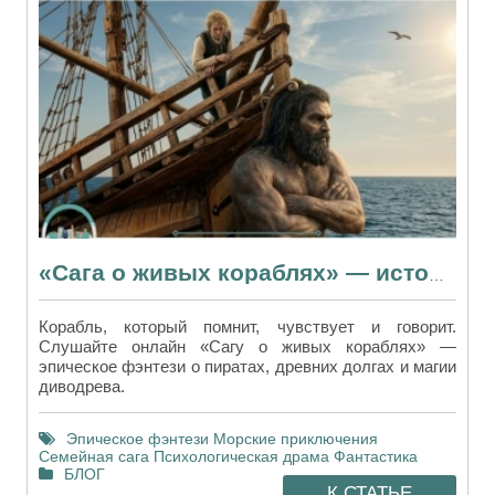
«Сага о живых кораблях» — история, после которой сложно начать что-то другое
Корабль, который помнит, чувствует и говорит.
Слушайте онлайн «Сагу о живых кораблях» —
эпическое фэнтези о пиратах, древних долгах и магии
диводрева.
Эпическое фэнтези
Морские приключения
Семейная сага
Психологическая драма
Фантастика
БЛОГ
К СТАТЬЕ