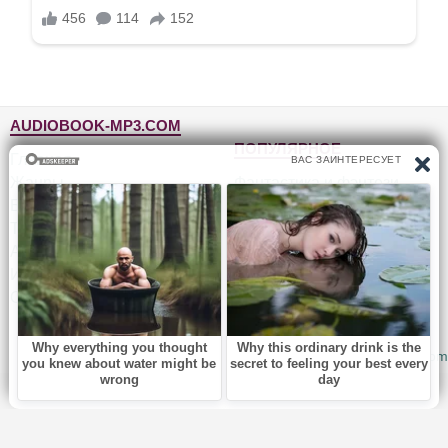
AUDIOBOOK-MP3.COM
ПОПУЛЯРНОЕ
Главная
Жанры
Фантастика и фэнтези
Блог
Детективы, триллеры
Топ-100
Для детей
Авторы
Роман, проза
Исполнители
Приключения
Обратная связь
Юмор, сатира
© 2010-2026
Audiobook-mp3.com