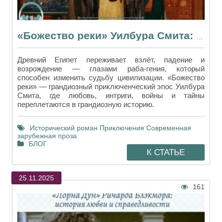
«Божество реки» Уилбура Смита: эпическая сага о рождении великой цивилизации
Древний Египет переживает взлёт, падение и
возрождение — глазами раба-гения, который
способен изменить судьбу цивилизации. «Божество
реки» — грандиозный приключенческий эпос Уилбура
Смита, где любовь, интриги, войны и тайны
переплетаются в грандиозную историю.
Исторический роман
Приключения
Современная
зарубежная проза
БЛОГ
К СТАТЬЕ
25.11.2025
161