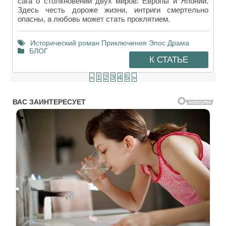
сага о столкновении двух миров: Европы и Японии.
Здесь честь дороже жизни, интриги смертельно
опасны, а любовь может стать проклятием.
Исторический роман
Приключения
Эпос
Драма
БЛОГ
К СТАТЬЕ
«
1
2
3
4
5
»