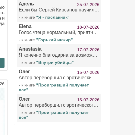
Адель
25-07-2026
ью
Если бы Сергей Кирсанов научился не сглатывать каждые 1-2 минуты слюну, так что слышно в микрофоне и, что вызывает отвращение, то мелжно было бы слушать.
ть
- к книге
"Я - посланник"
 и
да
Elena
18-07-2026
Голос чтеца нормальный, приятный тембр. Мне очень понравилось озвучивание рассказа. Очень странный отзыв Надежды. Может у неё что-то с нервами?
- к книге
"Горький инжир"
Anastasia
17-07-2026
Я конечно благодарна за возможность бесплатно слушать книги даже новинки , но чтение этой книги просто ужасно
- к книге
"Внутри убийцы"
Олег
15-07-2026
Автор переборщил с эротическими сценами. Похоже, с этим у него проблемы.
26
- к книге
"Проигравший получает
все"
Олег
15-07-2026
Автор переборщил с эротического сценами. Похоже, с этим у него проблемы.
- к книге
"Проигравший получает
все"