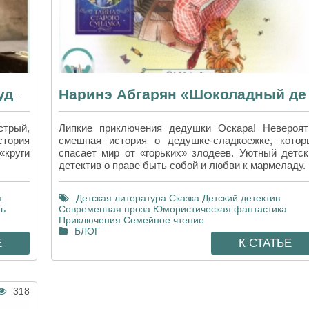
«Пиноккио» Карло Коллоди — удивляет взрослых, спокойно воспринимают дети
Наринэ Абгарян «Шоко
стрый,
Липкие приключения дедушки Оскара! Невероят
стория
смешная история о дедушке-сладкоежке, котор
«круги
спасает мир от «горьких» злодеев. Уютный детск
детектив о праве быть собой и любви к мармеладу.
я
Детская литература
Сказка
Детский детектив
ть
Современная проза
Юмористическая фантастика
Приключения
Семейное чтение
БЛОГ
Е
К СТАТЬЕ
318