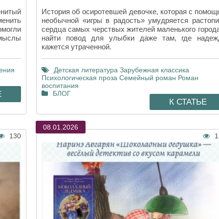
енитый
История об осиротевшей девочке, которая с помощ
енить
необычной «игры в радость» умудряется растопи
омогли
сердца самых черствых жителей маленького города
смыслы
найти повод для улыбки даже там, где надеж
кажется утраченной.
ения
Детская литература
Зарубежная классика
Психологическая проза
Семейный роман
Роман
воспитания
Е
БЛОГ
К СТАТЬЕ
08.01.2026
130
1