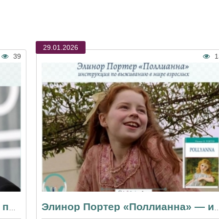
29.01.2026
39
1
За рамками кино: почему стоит послушать аудиокниги Люка Бессона
Элинор Портер «Поллианна» — инструкция по выжив