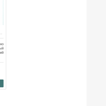
ладный дедушка» — весёлый детектив со вкусом карамели
но
ый
ий