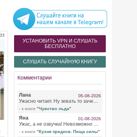
33
УСТАНОВИТЬ VPN И СЛУШАТЬ
БЕСПЛАТНО
СЛУШАТЬ СЛУЧАЙНУЮ КНИГУ
Комментарии
Лана
05-08-2026
Ужасно читает. Ну зевать то зачем. Уже не говорю, что ударения ставит, как хочет.
- к книге
"Чувство льда"
Яна
01-08-2026
Ужас, а не озвучка! Невозможно вникать в смысл текста из за кривляний чтеца
анию в мире взрослых
- к книге
"Кухня предков. Пища силы"