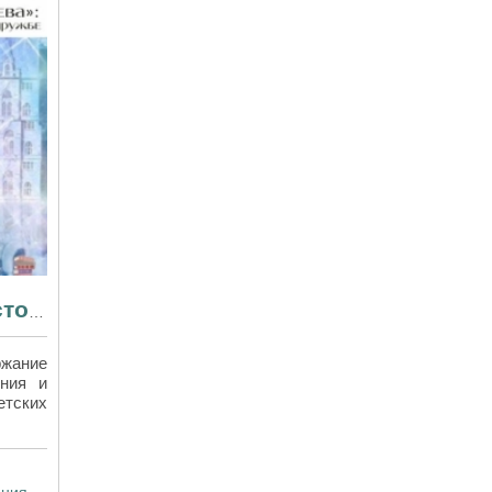
«Снежная королева»: вечная история о любви и дружбе
жание
ения и
етских
ения