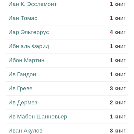
Иан К. Эсслемонт
1
книг
Иан Томас
1
книг
Иар Эльтеррус
4
книг
Ибн аль Фарид
1
книг
Ибон Мартин
1
книг
Ив Гандон
1
книг
Ив Греве
3
книг
Ив Дермез
2
книг
Ив Мабен Шанневьер
1
книг
Иван Акулов
3
книг