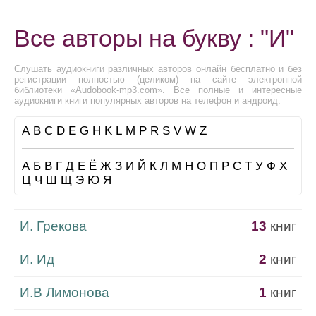
Все авторы на букву : "И"
Слушать аудиокниги различных авторов онлайн бесплатно и без
регистрации полностью (целиком) на сайте электронной
библиотеки «Audobook-mp3.com». Все полные и интересные
аудиокниги книги популярных авторов на телефон и андроид.
A
B
C
D
E
G
H
K
L
M
P
R
S
V
W
Z
А
Б
В
Г
Д
Е
Ё
Ж
З
И
Й
К
Л
М
Н
О
П
Р
С
Т
У
Ф
Х
Ц
Ч
Ш
Щ
Э
Ю
Я
И. Грекова
13
книг
И. Ид
2
книг
И.В Лимонова
1
книг