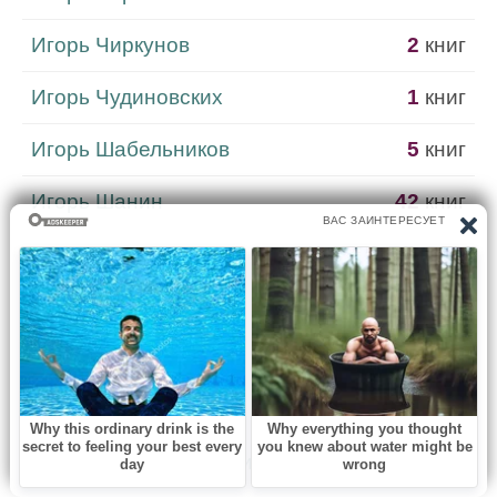
Игорь Чиркунов
2
книг
Игорь Чудиновских
1
книг
Игорь Шабельников
5
книг
Игорь Шанин
42
книг
Игорь Шапошников
1
книг
Игорь Шафаревич
1
книг
Игорь Шенгальц
7
книг
Игорь Якимов
1
книг
игумен Евмений Перистый
2
книг