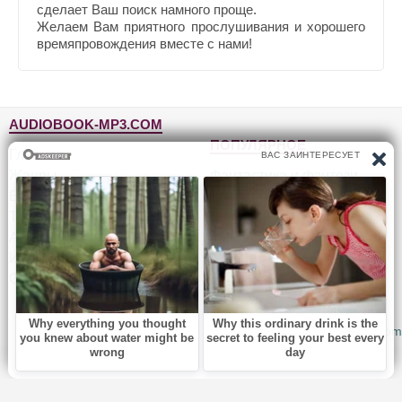
сделает Ваш поиск намного проще.
Желаем Вам приятного прослушивания и хорошего
времяпровождения вместе с нами!
AUDIOBOOK-MP3.COM
ПОПУЛЯРНОЕ
Главная
Жанры
Фантастика и фэнтези
Блог
Детективы, триллеры
Топ-100
Для детей
Авторы
Роман, проза
Исполнители
Приключения
Обратная связь
Юмор, сатира
© 2010-2026
Audiobook-mp3.com