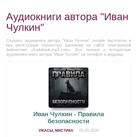
Аудиокниги автора "Иван
Чулкин"
Слушать аудиокниги автора "Иван Чулкин" онлайн бесплатно и
без регистрации полностью (целиком) на сайте электронной
библиотеки «Audobook-mp3.com». Все полные и интересные
аудиокниги книги автора "Иван Чулкин" на телефон и андроид.
Иван Чулкин - Правила
безопасности
05-05-2026
УЖАСЫ, МИСТИКА