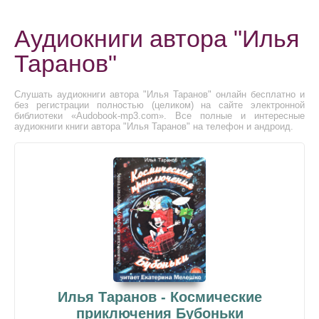
Аудиокниги автора "Илья
Таранов"
Слушать аудиокниги автора "Илья Таранов" онлайн бесплатно и
без регистрации полностью (целиком) на сайте электронной
библиотеки «Audobook-mp3.com». Все полные и интересные
аудиокниги книги автора "Илья Таранов" на телефон и андроид.
Илья Таранов - Космические
приключения Бубоньки