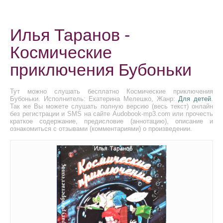
Илья Таранов -
Космические
приключения Бубоньки
Тут можно слушать бесплатно Космические приключения
Бубоньки. Исполнитель: Екатерина Мелешко, Жанр:
Для детей
.
Так же Вы можете слушать полную версию (весь текст) онлайн
без регистрации и SMS на сайте Audobook-mp3.com или прочесть
краткое содержание, предисловие (аннотацию), описание и
ознакомиться с отзывами (комментариями) о произведении.