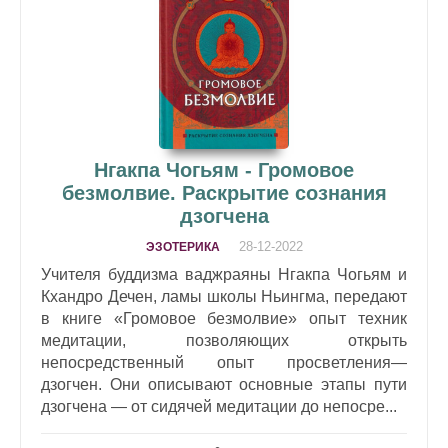
Нгакпа Чогьям - Громовое
безмолвие. Раскрытие сознания
дзогчена
28-12-2022
ЭЗОТЕРИКА
Учителя буддизма ваджраяны Нгакпа Чогьям и
Кхандро Дечен, ламы школы Ньингма, передают
в книге «Громовое безмолвие» опыт техник
медитации, позволяющих открыть
непосредственный опыт просветления—
дзогчен. Они описывают основные этапы пути
дзогчена — от сидячей медитации до непосре...