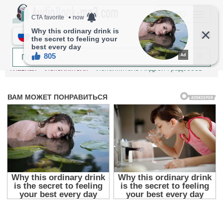
МЕНЮ
RU
Главная
Исполнители
Исполнитель Андрей Градобоев