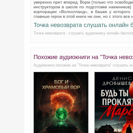
уверенно прет вперед. Ворм (только что освобод
инструктором в школе по подготовке наемников)
корпорации «Волхолланд», в башке у которого 
главные герои в этой книге не они, но с этого все
Точка невозврата слушать онлайн 
Точка невозврата - слушать аудиокнигу онлайн беспл
Похожие аудиокниги на "Точка нево
Аудиокниги похожие на "Точка невозврата" слушать о