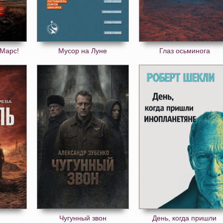
 Марс!
Мусор на Луне
Глаз осьминога
Чугунный звон
День, когда пришли