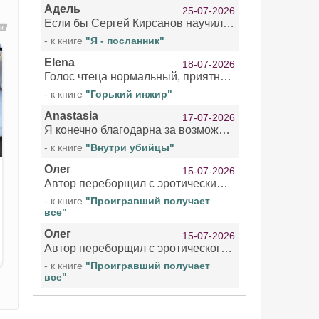
Адель
25-07-2026
Если бы Сергей Кирсанов научился не сглатывать каждые 1-2 минуты слюну, так что слышно в микрофоне и, что вызывает отвращение, то мелжно было бы слушать.
- к книге
"Я - посланник"
Elena
18-07-2026
Голос чтеца нормальный, приятный тембр. Мне очень понравилось озвучивание рассказа. Очень странный отзыв Надежды. Может у неё что-то с нервами?
- к книге
"Горький инжир"
Anastasia
17-07-2026
Я конечно благодарна за возможность бесплатно слушать книги даже новинки , но чтение этой книги просто ужасно
- к книге
"Внутри убийцы"
Олег
15-07-2026
Автор переборщил с эротическими сценами. Похоже, с этим у него проблемы.
- к книге
"Проигравший получает
все"
Олег
15-07-2026
Автор переборщил с эротического сценами. Похоже, с этим у него проблемы.
- к книге
"Проигравший получает
все"