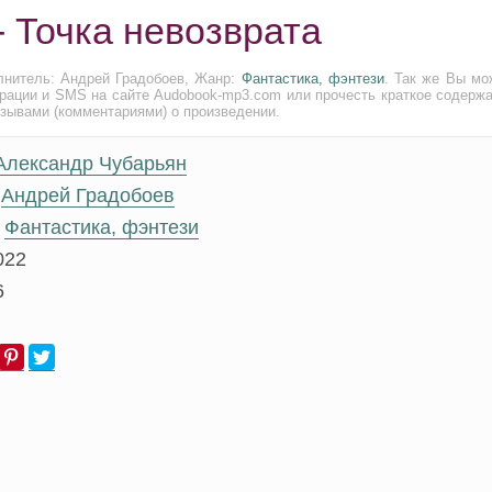
 Точка невозврата
лнитель: Андрей Градобоев, Жанр:
Фантастика, фэнтези
. Так же Вы мо
трации и SMS на сайте Audobook-mp3.com или прочесть краткое содержа
тзывами (комментариями) о произведении.
Александр Чубарьян
Андрей Градобоев
Фантастика, фэнтези
022
6