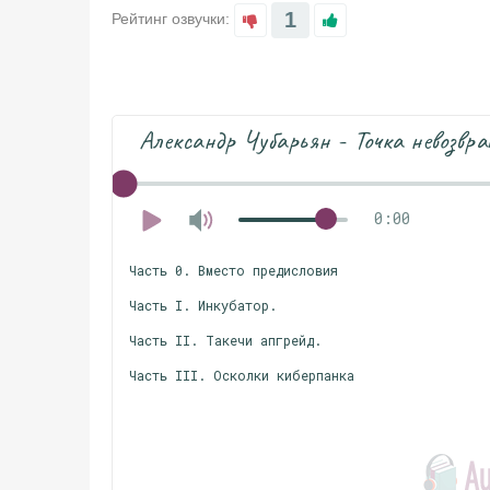
1
Рейтинг озвучки:
Александр Чубарьян - Точка невозвр
0:00
Часть 0. Вместо предисловия
Часть I. Инкубатор.
Часть II. Такечи апгрейд.
Часть III. Осколки киберпанка