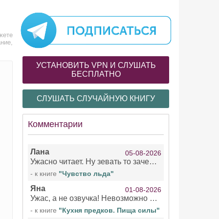
жете
ние,
УСТАНОВИТЬ VPN И СЛУШАТЬ
БЕСПЛАТНО
СЛУШАТЬ СЛУЧАЙНУЮ КНИГУ
Комментарии
Лана
05-08-2026
Ужасно читает. Ну зевать то зачем. Уже не говорю, что ударения ставит, как хочет.
- к книге
"Чувство льда"
Яна
01-08-2026
Ужас, а не озвучка! Невозможно вникать в смысл текста из за кривляний чтеца
- к книге
"Кухня предков. Пища силы"