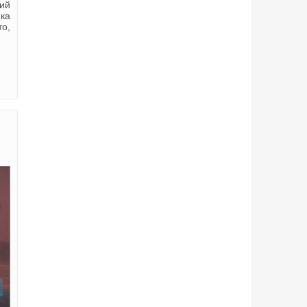
щий
ика
о,