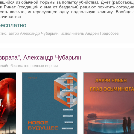
ившийся из обычной тюрьмы за попытку убийства), Джет (работаю
 и Ринат (сходящий с ума от безделья) решают похитить сотрудн
есть кое-что, интересующее одну подпольную клинику. Вообще-т
 начинается.
бесплатно
атно, автор Александр Чубарьян, исполнитель Андрей Градобоев
зврата", Александр Чубарьян
нлайн бесплатно полные версии.