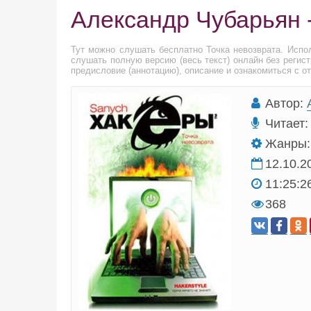
Александр Чубарьян -
Тут можно слушать бесплатно Точка невозврата. Испо
слушать полную версию (весь текст) онлайн без регис
предисловие (аннотацию), описание и ознакомиться с о
Автор:
Читает:
Жанры:
12.10.2
11:25:2
368