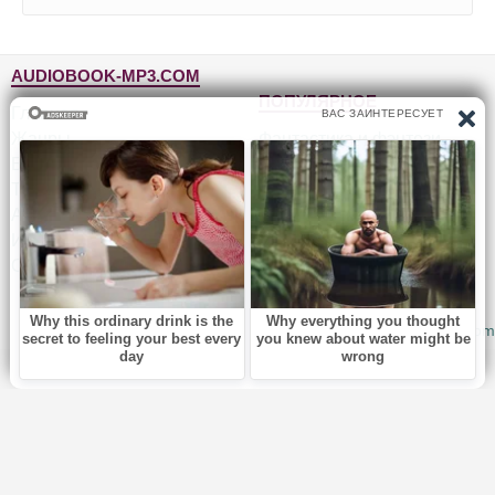
AUDIOBOOK-MP3.COM
ПОПУЛЯРНОЕ
Главная
Жанры
Фантастика и фэнтези
Блог
Детективы, триллеры
Топ-100
Для детей
Авторы
Роман, проза
Исполнители
Приключения
Обратная связь
Юмор, сатира
© 2010-2026
Audiobook-mp3.com