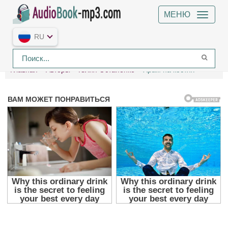
МЕНЮ
RU
Главная
Авторы
Юлия Остапенко
Храм на костях