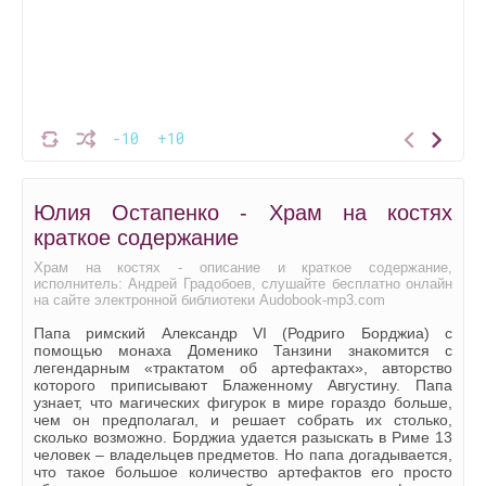
-10
+10
Юлия Остапенко - Храм на костях
краткое содержание
Храм на костях - описание и краткое содержание,
исполнитель: Андрей Градобоев, слушайте бесплатно онлайн
на сайте электронной библиотеки Audobook-mp3.com
Папа римский Александр VI (Родриго Борджиа) с
помощью монаха Доменико Танзини знакомится с
легендарным «трактатом об артефактах», авторство
которого приписывают Блаженному Августину. Папа
узнает, что магических фигурок в мире гораздо больше,
чем он предполагал, и решает собрать их столько,
сколько возможно. Борджиа удается разыскать в Риме 13
человек – владельцев предметов. Но папа догадывается,
что такое большое количество артефактов его просто