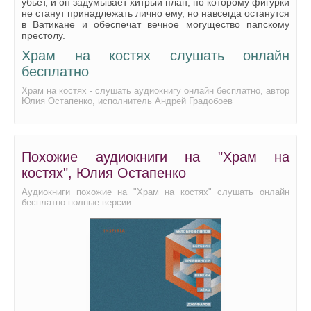
убьет, и он задумывает хитрый план, по которому фигурки
не станут принадлежать лично ему, но навсегда останутся
в Ватикане и обеспечат вечное могущество папскому
престолу.
Храм на костях слушать онлайн
бесплатно
Храм на костях - слушать аудиокнигу онлайн бесплатно, автор
Юлия Остапенко, исполнитель Андрей Градобоев
Похожие аудиокниги на "Храм на
костях", Юлия Остапенко
Аудиокниги похожие на "Храм на костях" слушать онлайн
бесплатно полные версии.