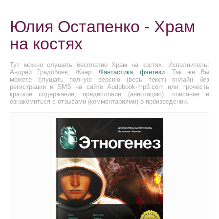
Юлия Остапенко - Храм
на костях
Тут можно слушать бесплатно Храм на костях. Исполнитель:
Андрей Градобоев, Жанр:
Фантастика, фэнтези
. Так же Вы
можете слушать полную версию (весь текст) онлайн без
регистрации и SMS на сайте Audobook-mp3.com или прочесть
краткое содержание, предисловие (аннотацию), описание и
ознакомиться с отзывами (комментариями) о произведении.