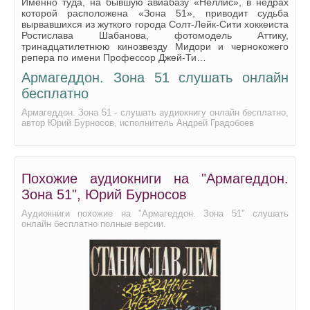
Именно туда, на бывшую авиабазу «Неллис», в недрах
которой расположена «Зона 51», приводит судьба
вырвавшихся из жуткого города Солт-Лейк-Сити хоккеиста
Ростислава Шабанова, фотомодель Аттику,
тринадцатилетнюю кинозвезду Мидори и чернокожего
репера по имени Профессор Джей-Ти…
Армагеддон. Зона 51 слушать онлайн
бесплатно
Армагеддон. Зона 51 - слушать аудиокнигу онлайн бесплатно,
автор Юрий Бурносов, исполнитель Андрей Градобоев
Похожие аудиокниги на "Армагеддон.
Зона 51", Юрий Бурносов
Аудиокниги похожие на "Армагеддон. Зона 51" слушать
онлайн бесплатно полные версии.