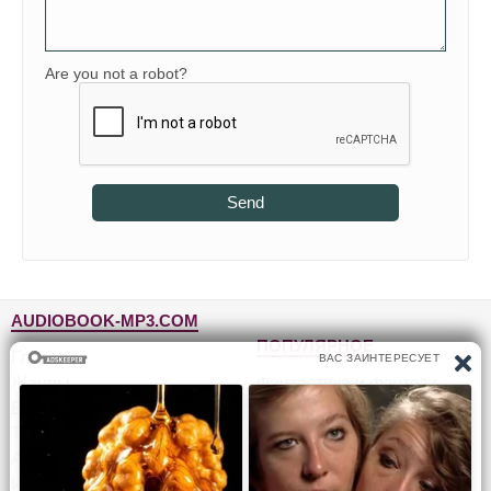
Are you not a robot?
Send
AUDIOBOOK-MP3.COM
ПОПУЛЯРНОЕ
Главная
Жанры
Фантастика и фэнтези
Блог
Детективы, триллеры
Топ-100
Для детей
Авторы
Роман, проза
Исполнители
Приключения