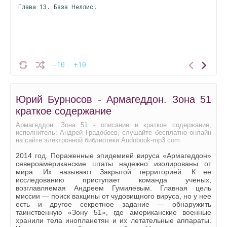
Глава 13. База Неллис.
-10
+10
Юрий Бурносов - Армагеддон. Зона 51
краткое содержание
Армагеддон. Зона 51 - описание и краткое содержание,
исполнитель: Андрей Градобоев, слушайте бесплатно онлайн
на сайте электронной библиотеки Audobook-mp3.com
2014 год. Пораженные эпидемией вируса «Армагеддон»
североамериканские штаты надежно изолированы от
мира. Их называют Закрытой территорией. К ее
исследованию приступает команда ученых,
возглавляемая Андреем Гумилевым. Главная цель
миссии — поиск вакцины от чудовищного вируса, но у нее
есть и другое секретное задание — обнаружить
таинственную «Зону 51», где американские военные
хранили тела инопланетян и их летательные аппараты.