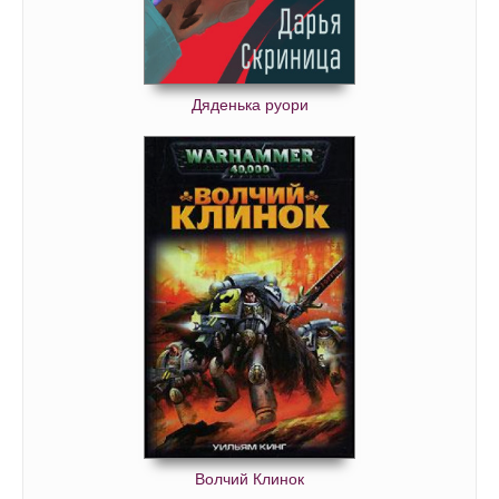
Дяденька руори
Волчий Клинок