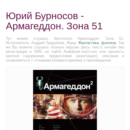
Юрий Бурносов -
Армагеддон. Зона 51
Тут можно слушать бесплатно Армагеддон. Зона 51.
Исполнитель: Андрей Градобоев, Жанр:
Фантастика, фэнтези
. Так
же Вы можете слушать полную версию (весь текст) онлайн без
регистрации и SMS на сайте Audobook-mp3.com или прочесть
краткое содержание, предисловие (аннотацию), описание и
ознакомиться с отзывами (комментариями) о произведении.