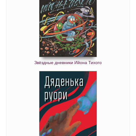
Звёздные дневники Ийона Тихого