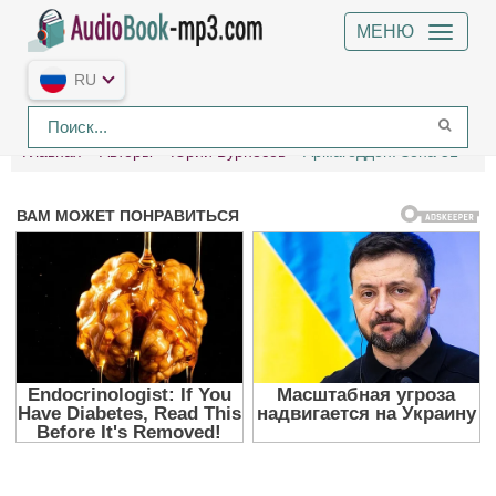
МЕНЮ
RU
Главная
Авторы
Юрий Бурносов
Армагеддон. Зона 51