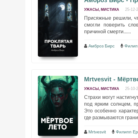
Амброз Бирс - П
25-12-
УЖАСЫ, МИСТИКА
Присяжные решили, чт
смогли поверить сло
причиной смерти......
Амброз Бирс
Филип
Mrtvesvit - Мёртв
25-10-
УЖАСЫ, МИСТИКА
Страхи могут настигнут
под ярким солнцем, п
Это особенно характе
где размываются грани
Mrtvesvit
Филипп Ер