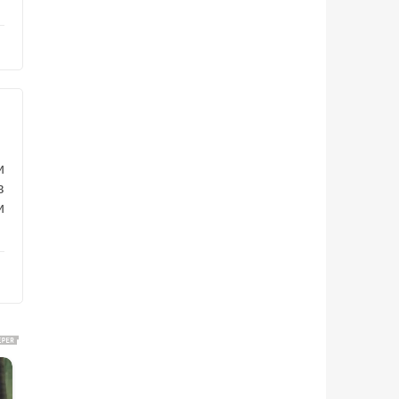
и
в
и