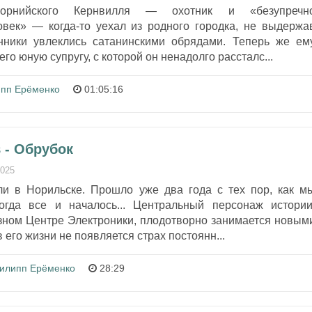
орнийского Кернвилля — охотник и «безупречн
век» — когда-то уехал из родного городка, не выдержа
енники увлеклись сатанинскими обрядами. Теперь же ем
его юную супругу, с которой он ненадолго рассталс...
пп Ерёменко
01:05:16
- Обрубок
2025
и в Норильске. Прошло уже два года с тех пор, как м
огда все и началось... Центральный персонаж истории
ном Центре Электроники, плодотворно занимается новым
в его жизни не появляется страх постоянн...
илипп Ерёменко
28:29