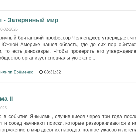
л - Затерянный мир
10-02-2026
тричный британский профессор Челленджер утверждает, чт
 Южной Америке нашел область, где до сих пор обитаю
 то есть динозавры. Чтобы проверить его утверждение
общество организует специальную экспе...
илипп Ерёменко
08:31:32
ма II
2025
с в события Янкылмы, случившиеся через три года посл
уг и сосед начинают поиски, которые разворачиваются в н
погружение в мир древних народов, полное ужасов и леген