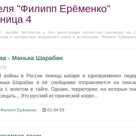
еля "Филипп Ерёменко"
аница 4
" онлайн бесплатно и без регистрации полностью (целиком) на с
лные и интересные аудиокниги книги в исполнении "Филипп Ерёменко
ва - Манька Шарабан
2026
й войны в России певица кабаре и одновременно лиде
нька Шарабан и её сообщники отправляются на поиск
а с золотом в тайге. Однако, территории, на которые он
сещать... Это русский исторический хорро...
Филипп Ерёменко
01:04:59