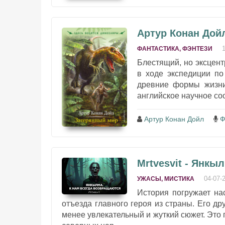
Артур Конан Дой
ФАНТАСТИКА, ФЭНТЕЗИ
Блестящий, но эксцен
в ходе экспедиции по
древние формы жизни,
английское научное со
Артур Конан Дойл
Ф
Mrtvesvit - Янкыл
04-07-
УЖАСЫ, МИСТИКА
История погружает на
отъезда главного героя из страны. Его др
менее увлекательный и жуткий сюжет. Это 