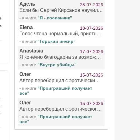
Адель
25-07-2026
Если бы Сергей Кирсанов научился не сглатывать каждые 1-2 минуты слюну, так что слышно в микрофоне и, что вызывает отвращение, то мелжно было бы слушать.
- к книге
"Я - посланник"
е
ь
Elena
18-07-2026
Голос чтеца нормальный, приятный тембр. Мне очень понравилось озвучивание рассказа. Очень странный отзыв Надежды. Может у неё что-то с нервами?
- к книге
"Горький инжир"
Anastasia
17-07-2026
Я конечно благодарна за возможность бесплатно слушать книги даже новинки , но чтение этой книги просто ужасно
- к книге
"Внутри убийцы"
Олег
15-07-2026
Автор переборщил с эротическими сценами. Похоже, с этим у него проблемы.
- к книге
"Проигравший получает
все"
,
Олег
15-07-2026
.
Автор переборщил с эротического сценами. Похоже, с этим у него проблемы.
,
- к книге
"Проигравший получает
все"