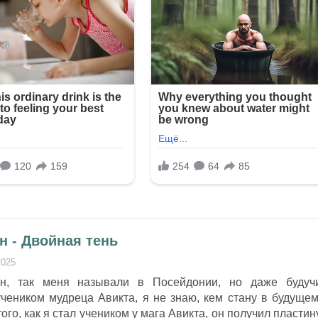
н - Двойная тень
2025
он, так меня называли в Посейдонии, но даже будуч
чеником мудреца Авикта, я не знаю, кем стану в будущем
того, как я стал учеником у мага Авикта, он получил пластин