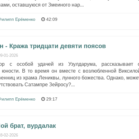
ами, оставшуюся от Змеиного нар...
Филипп Ерёменко
42:09
н - Кража тридцати девяти поясов
09-01-2026
ор с особой удачей из Узулдарума, рассказывает 
 юности. В то время он вместе с возлюбленной Виксило
венниц из храма Лениквы, лунного божества. Однако, може
утствовать Сатампре Зейросу?...
Филипп Ерёменко
29:17
Мой брат, вурдалак
28-02-2026