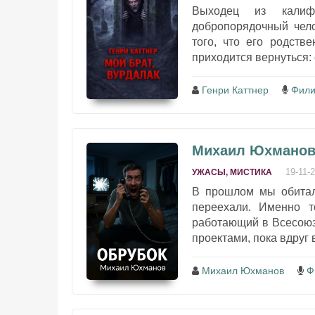
Выходец из калиф
добропорядочный чело
того, что его родств
приходится вернуться: 
Генри Каттнер
Фили
Михаил Юхманов 
19-11-
УЖАСЫ, МИСТИКА
В прошлом мы обитал
переехали. Именно т
работающий в Всесоюз
проектами, пока вдруг 
Михаил Юхманов
Ф