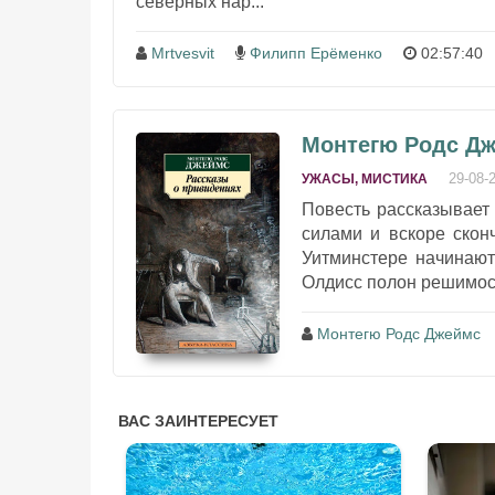
северных нар...
Mrtvesvit
Филипп Ерёменко
02:57:40
Монтегю Родс Дж
29-08-
УЖАСЫ, МИСТИКА
Повесть рассказывает 
силами и вскоре скон
Уитминстере начинают
Олдисс полон решимост
Монтегю Родс Джеймс