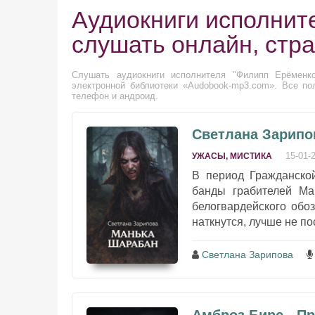
Аудиокниги исполнит
слушать онлайн, стр
Слушать аудиокниги исполнителя "Филипп Ерёменко
электронной библиотеки «Audobook-mp3.com». Все по
телефон и андроид.
Светлана Зарипо
15-01-
УЖАСЫ, МИСТИКА
В период Гражданско
банды грабителей Ма
белогвардейского обоз
наткнутся, лучше не по
Светлана Зарипова