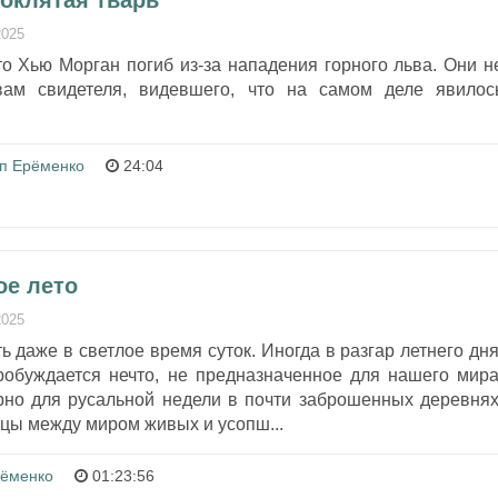
роклятая тварь
2025
о Хью Морган погиб из-за нападения горного льва. Они н
вам свидетеля, видевшего, что на самом деле явилос
п Ерёменко
24:04
ое лето
2025
ь даже в светлое время суток. Иногда в разгар летнего дня
робуждается нечто, не предназначенное для нашего мира
рно для русальной недели в почти заброшенных деревнях
цы между миром живых и усопш...
ёменко
01:23:56