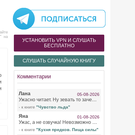
айте
" на
УСТАНОВИТЬ VPN И СЛУШАТЬ
БЕСПЛАТНО
СЛУШАТЬ СЛУЧАЙНУЮ КНИГУ
р
Комментарии
и
и
Лана
05-08-2026
Ужасно читает. Ну зевать то зачем. Уже не говорю, что ударения ставит, как хочет.
- к книге
"Чувство льда"
Яна
01-08-2026
Ужас, а не озвучка! Невозможно вникать в смысл текста из за кривляний чтеца
- к книге
"Кухня предков. Пища силы"