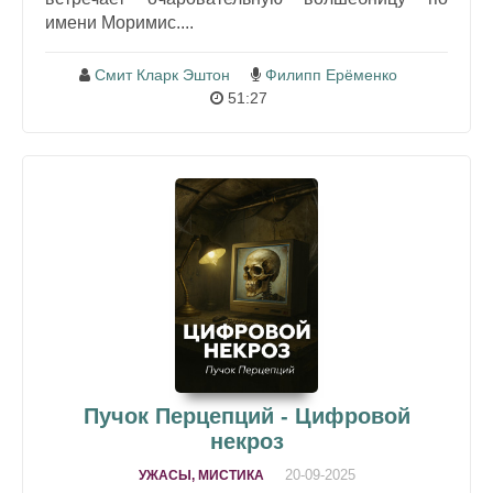
имени Моримис....
Смит Кларк Эштон
Филипп Ерёменко
51:27
Пучок Перцепций - Цифровой
некроз
20-09-2025
УЖАСЫ, МИСТИКА