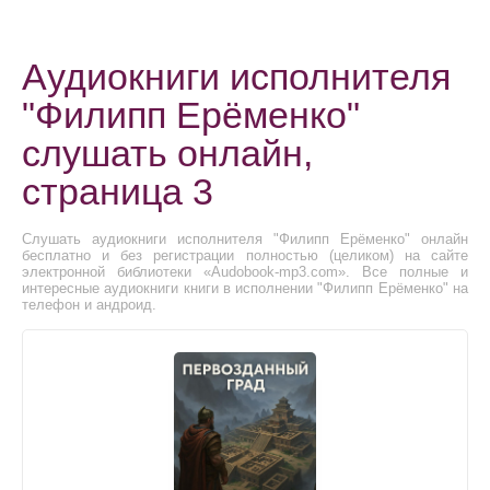
Аудиокниги исполнителя
"Филипп Ерёменко"
слушать онлайн,
страница 3
Слушать аудиокниги исполнителя "Филипп Ерёменко" онлайн
бесплатно и без регистрации полностью (целиком) на сайте
электронной библиотеки «Audobook-mp3.com». Все полные и
интересные аудиокниги книги в исполнении "Филипп Ерёменко" на
телефон и андроид.