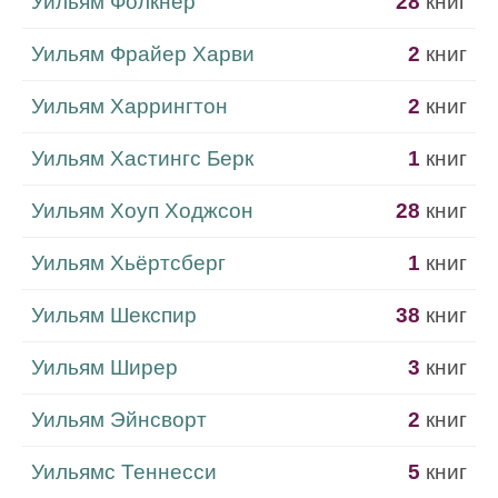
Уильям Фолкнер
28
книг
Уильям Фрайер Харви
2
книг
Уильям Харрингтон
2
книг
Уильям Хастингс Берк
1
книг
Уильям Хоуп Ходжсон
28
книг
Уильям Хьёртсберг
1
книг
Уильям Шекспир
38
книг
Уильям Ширер
3
книг
Уильям Эйнсворт
2
книг
Уильямс Теннесси
5
книг