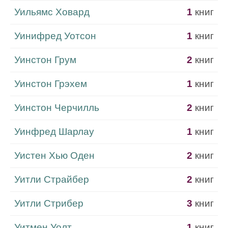
Уильямс Ховард
1
книг
Уинифред Уотсон
1
книг
Уинстон Грум
2
книг
Уинстон Грэхем
1
книг
Уинстон Черчилль
2
книг
Уинфред Шарлау
1
книг
Уистен Хью Оден
2
книг
Уитли Страйбер
2
книг
Уитли Стрибер
3
книг
Уитмен Уолт
1
книг