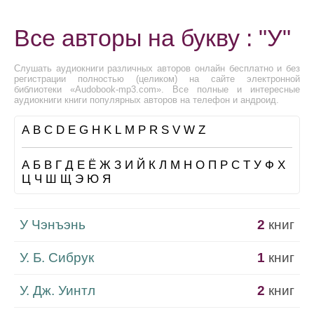
Все авторы на букву : "У"
Слушать аудиокниги различных авторов онлайн бесплатно и без
регистрации полностью (целиком) на сайте электронной
библиотеки «Audobook-mp3.com». Все полные и интересные
аудиокниги книги популярных авторов на телефон и андроид.
A
B
C
D
E
G
H
K
L
M
P
R
S
V
W
Z
А
Б
В
Г
Д
Е
Ё
Ж
З
И
Й
К
Л
М
Н
О
П
Р
С
Т
У
Ф
Х
Ц
Ч
Ш
Щ
Э
Ю
Я
У Чэнъэнь
2
книг
У. Б. Сибрук
1
книг
У. Дж. Уинтл
2
книг